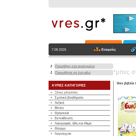
Εταιρείες
7.08.2026
Προσθήκη στα αγαπημένα
*μπες σ
Προωθήστε σε ένα φίλο
Vres βιβλία
ΚΥΡΙΕΣ ΚΑΤΗΓΟΡΙΕΣ
+
Ξένες γλώσσες
+
Σχολικά βοηθήματα
+
Λεξικά
+
Βίντεο
+
Θρησκεία
+
Εκπαίδευση
+
Λαογραφία, ήθη και έθιμα
+
Θέατρο
+
Λογοτεχνία