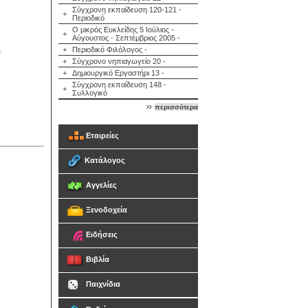
Σύγχρονη εκπαίδευση 120-121 -
+
Περιοδικό
Ο μικρός Ευκλείδης 5 Ιούλιος -
+
Αύγουστος - Σεπτέμβριος 2005 -
+
Περιοδικό Φιλόλογος -
+
Σύγχρονο νηπιαγωγείο 20 -
+
Δημιουργικό Εργαστήρι 13 -
Σύγχρονη εκπαίδευση 148 -
+
Συλλογικό
περισσότερα
Εταιρείες
Κατάλογος
Αγγελίες
Ξενοδοχεία
Ειδήσεις
Βιβλία
Παιχνίδια