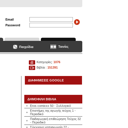
Email
Password
Ταινίες
Παιχνίδια
Κατηγορίες:
1076
Βιβλία :
151391
ΔΙΑΦΗΜΙΣΕΙΣ GOOGLE
ΔΗΜΟΦΙΛΗ ΒΙΒΛΙΑ
+
Eros comixxx 50 - Συλλογικό
Επιστήμες της αγωγής τεύχος 1 -
+
Περιοδικό
Παιδαγωγική επιθεώρηση Τεύχος 32
+
- Περιοδικό
+
Σύγχρονο νηπιαγωγείο 22 -