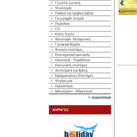
+
Γλώσσα (γενικά)
+
Ψυχολογία
+
Παιδικά και εφηβικά βιβλία
+
Γεωγραφία- Ιστορία
+
Περιοδικά
+
CD
+
Καλές τέχνες
+
Φιλοσοφία- Μεταφυσική
+
Γυναικεία θέματα
+
Φυσικές επιστήμες
+
Επιστημονική φαντασία
+
Οικολογία - Περιβάλλον
+
Κοινωνικές επιστήμες
+
Αστυνομικά και θρίλερ
+
Εφαρμοσμένες Επιστήμες
+
Ψυχαγωγία
+
Ημερολόγια
+
Μάνατζμεντ - Μάρκετινγκ
περισσότερα
ΧΟΡΗΓΟΣ