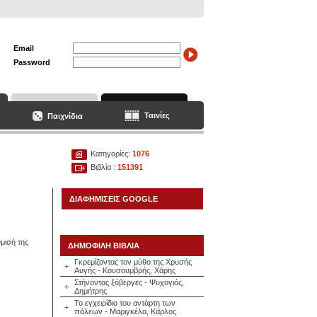
Email
Password
Ταινίες
Παιχνίδια
Κατηγορίες:
1076
Βιβλία :
151391
ΔΙΑΦΗΜΙΣΕΙΣ GOOGLE
μισή της
ΔΗΜΟΦΙΛΗ ΒΙΒΛΙΑ
Γκρεμίζοντας τον μύθο της Χρυσής
+
Αυγής - Κουσουμβρής, Χάρης
Στήνοντας ξόβεργες - Ψυχογιός,
+
Δημήτρης
Το εγχειρίδιο του αντάρτη των
+
πόλεων - Μαριγκέλα, Κάρλος