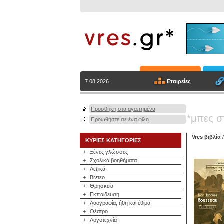
Εταιρείες
7.08.2026
Προσθήκη στα αγαπημένα
*μπες σ
Προωθήστε σε ένα φίλο
Vres βιβλία
ΚΥΡΙΕΣ ΚΑΤΗΓΟΡΙΕΣ
+
Ξένες γλώσσες
+
Σχολικά βοηθήματα
+
Λεξικά
+
Βίντεο
+
Θρησκεία
+
Εκπαίδευση
+
Λαογραφία, ήθη και έθιμα
+
Θέατρο
+
Λογοτεχνία