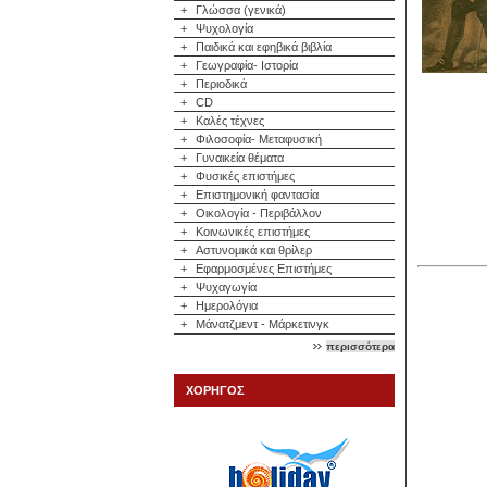
+
Γλώσσα (γενικά)
+
Ψυχολογία
+
Παιδικά και εφηβικά βιβλία
+
Γεωγραφία- Ιστορία
+
Περιοδικά
+
CD
+
Καλές τέχνες
+
Φιλοσοφία- Μεταφυσική
+
Γυναικεία θέματα
+
Φυσικές επιστήμες
+
Επιστημονική φαντασία
+
Οικολογία - Περιβάλλον
+
Κοινωνικές επιστήμες
+
Αστυνομικά και θρίλερ
+
Εφαρμοσμένες Επιστήμες
+
Ψυχαγωγία
+
Ημερολόγια
+
Μάνατζμεντ - Μάρκετινγκ
περισσότερα
ΧΟΡΗΓΟΣ