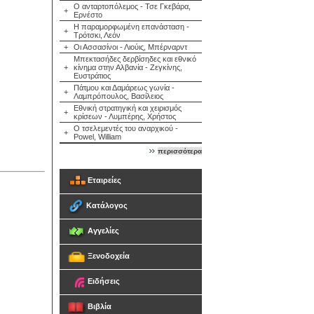
Ο ανταρτοπόλεμος - Τσε Γκεβάρα,
+
Ερνέστο
Η παραμορφωμένη επανάσταση -
+
Τρότσκι, Λεόν
+
Οι Ασσασίνοι - Λιούις, Μπέρναρντ
Μπεκτασήδες δερβίσηδες και εθνικό
+
κίνημα στην Αλβανία - Ζεγκίνης,
Ευστράτιος
Πάτμου και Δαμάρεως γωνία -
+
Λαμπρόπουλος, Βασίλειος
Εθνική στρατηγική και χειρισμός
+
κρίσεων - Λυμπέρης, Χρήστος
Ο τσελεμεντές του αναρχικού -
+
Powel, William
περισσότερα
Εταιρείες
Κατάλογος
Αγγελίες
Ξενοδοχεία
Ειδήσεις
Βιβλία