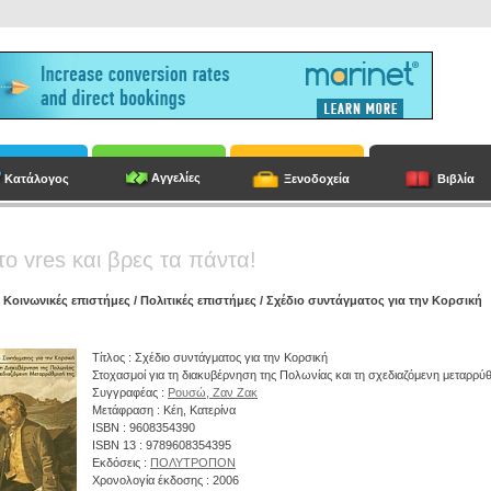
Αγγελίες
Κατάλογος
Ξενοδοχεία
Βιβλία
το vres και βρες τα πάντα!
/
Κοινωνικές επιστήμες
/
Πολιτικές επιστήμες
/ Σχέδιο συντάγματος για την Κορσική
Τίτλος : Σχέδιο συντάγματος για την Κορσική
Στοχασμοί για τη διακυβέρνηση της Πολωνίας και τη σχεδιαζόμενη μεταρρύθ
Συγγραφέας :
Ρουσώ, Ζαν Ζακ
Μετάφραση : Κέη, Κατερίνα
ISBN : 9608354390
ISBN 13 : 9789608354395
Εκδόσεις :
ΠΟΛΥΤΡΟΠΟΝ
Χρονολογία έκδοσης : 2006