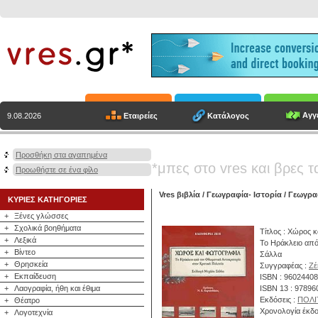
Αγγε
Εταιρείες
Κατάλογος
9.08.2026
Προσθήκη στα αγαπημένα
*μπες στο vres και βρες τ
Προωθήστε σε ένα φίλο
Vres βιβλία
/
Γεωγραφία- Ιστορία
/
Γεωγραφ
ΚΥΡΙΕΣ ΚΑΤΗΓΟΡΙΕΣ
+
Ξένες γλώσσες
+
Σχολικά βοηθήματα
Τίτλος : Χώρος 
+
Λεξικά
Το Ηράκλειο από
+
Βίντεο
Σάλλα
+
Θρησκεία
Συγγραφέας :
Ζέ
+
Εκπαίδευση
ISBN : 9602440
+
Λαογραφία, ήθη και έθιμα
ISBN 13 : 9789
Εκδόσεις :
ΠΟΛΙ
+
Θέατρο
Χρονολογία έκδο
+
Λογοτεχνία