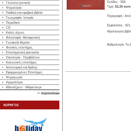
Σελίδες : 358
+
Γλώσσα (γενικά)
Τιμή:
52.25 euro
+
Ψυχολογία
+
Παιδικά και εφηβικά βιβλία
Περιγραφή : Από
+
Γεωγραφία- Ιστορία
+
Περιοδικά
Εμφανίσεις : 921
+
CD
Αξιολόγηση βιβλ
+
Καλές τέχνες
+
Φιλοσοφία- Μεταφυσική
+
Γυναικεία θέματα
Βαθμολογία: Το β
+
Φυσικές επιστήμες
+
Επιστημονική φαντασία
+
Οικολογία - Περιβάλλον
+
Κοινωνικές επιστήμες
+
Αστυνομικά και θρίλερ
+
Εφαρμοσμένες Επιστήμες
+
Ψυχαγωγία
+
Ημερολόγια
+
Μάνατζμεντ - Μάρκετινγκ
περισσότερα
ΧΟΡΗΓΟΣ