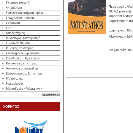
+
Γλώσσα (γενικά)
Περιγραφή : Afte
+
Ψυχολογία
ROAD presents for
+
Παιδικά και εφηβικά βιβλία
important historic
+
Γεωγραφία- Ιστορία
experience of tr
+
Περιοδικά
+
CD
Εμφανίσεις : 656
+
Καλές τέχνες
Αξιολόγηση βιβλ
+
Φιλοσοφία- Μεταφυσική
+
Γυναικεία θέματα
+
Φυσικές επιστήμες
Βαθμολογία: Το β
+
Επιστημονική φαντασία
+
Οικολογία - Περιβάλλον
+
Κοινωνικές επιστήμες
+
Αστυνομικά και θρίλερ
+
Εφαρμοσμένες Επιστήμες
+
Ψυχαγωγία
+
Ημερολόγια
+
Μάνατζμεντ - Μάρκετινγκ
περισσότερα
ΧΟΡΗΓΟΣ