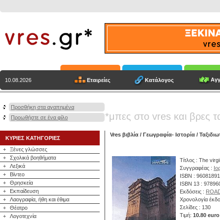
Αγγ
Εταιρείες
Κατάλογος
10.08.2026
Προσθήκη στα αγαπημένα
*μπες στο vres και βρες τ
Προωθήστε σε ένα φίλο
Vres βιβλία
/
Γεωγραφία- Ιστορία
/
Ταξιδιω
ΚΥΡΙΕΣ ΚΑΤΗΓΟΡΙΕΣ
+
Ξένες γλώσσες
+
Σχολικά βοηθήματα
Τίτλος : The vir
+
Λεξικά
Συγγραφέας :
Ιο
+
Βίντεο
ISBN : 9608189
+
Θρησκεία
ISBN 13 : 9789
+
Εκπαίδευση
Εκδόσεις :
ROA
+
Λαογραφία, ήθη και έθιμα
Χρονολογία έκδο
Σελίδες : 130
+
Θέατρο
Τιμή:
10.80 euro
+
Λογοτεχνία