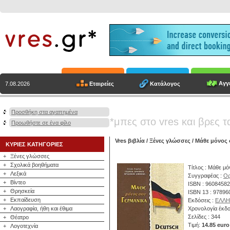
Αγγε
Εταιρείες
Κατάλογος
7.08.2026
Προσθήκη στα αγαπημένα
*μπες στο vres και βρες τ
Προωθήστε σε ένα φίλο
Vres βιβλία
/
Ξένες γλώσσες
/ Μάθε μόνος 
ΚΥΡΙΕΣ ΚΑΤΗΓΟΡΙΕΣ
+
Ξένες γλώσσες
+
Σχολικά βοηθήματα
Τίτλος : Μάθε μό
+
Λεξικά
Συγγραφέας :
Ορ
+
Βίντεο
ISBN : 9608458
+
Θρησκεία
ISBN 13 : 9789
+
Εκπαίδευση
Εκδόσεις :
ΕΛΛΗ
+
Λαογραφία, ήθη και έθιμα
Χρονολογία έκδο
Σελίδες : 344
+
Θέατρο
Τιμή:
14.85 euro
+
Λογοτεχνία