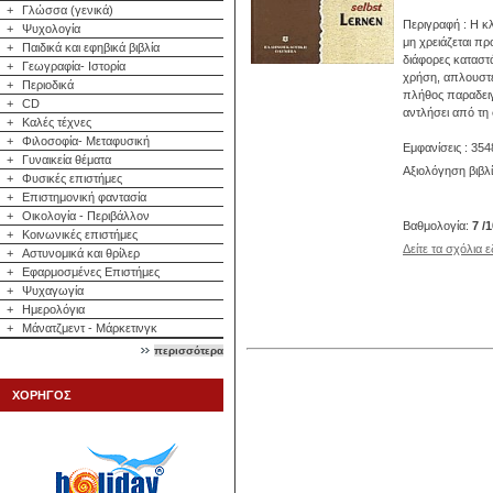
+
Γλώσσα (γενικά)
Περιγραφή : Η κ
+
Ψυχολογία
μη χρειάζεται π
+
Παιδικά και εφηβικά βιβλία
διάφορες καταστ
+
Γεωγραφία- Ιστορία
χρήση, απλουστ
+
Περιοδικά
πλήθος παραδειγ
+
CD
αντλήσει από τη
+
Καλές τέχνες
+
Φιλοσοφία- Μεταφυσική
Εμφανίσεις : 354
+
Γυναικεία θέματα
Αξιολόγηση βιβλ
+
Φυσικές επιστήμες
+
Επιστημονική φαντασία
+
Οικολογία - Περιβάλλον
Βαθμολογία:
7 /
+
Κοινωνικές επιστήμες
Δείτε τα σχόλια 
+
Αστυνομικά και θρίλερ
+
Εφαρμοσμένες Επιστήμες
+
Ψυχαγωγία
+
Ημερολόγια
+
Μάνατζμεντ - Μάρκετινγκ
περισσότερα
ΧΟΡΗΓΟΣ