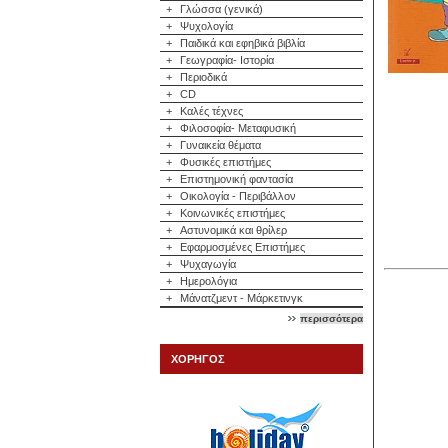
+
Γλώσσα (γενικά)
+
Ψυχολογία
+
Παιδικά και εφηβικά βιβλία
+
Γεωγραφία- Ιστορία
+
Περιοδικά
+
CD
+
Καλές τέχνες
+
Φιλοσοφία- Μεταφυσική
+
Γυναικεία θέματα
+
Φυσικές επιστήμες
+
Επιστημονική φαντασία
+
Οικολογία - Περιβάλλον
+
Κοινωνικές επιστήμες
+
Αστυνομικά και θρίλερ
+
Εφαρμοσμένες Επιστήμες
+
Ψυχαγωγία
+
Ημερολόγια
+
Μάνατζμεντ - Μάρκετινγκ
περισσότερα
ΧΟΡΗΓΟΣ