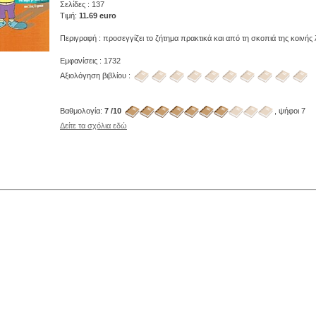
Σελίδες : 137
Τιμή:
11.69 euro
Περιγραφή : προσεγγίζει το ζήτημα πρακτικά και από τη σκοπιά της κοινής 
Εμφανίσεις : 1732
Αξιολόγηση βιβλίου :
Βαθμολογία:
7 /10
, ψήφοι 7
Δείτε τα σχόλια εδώ