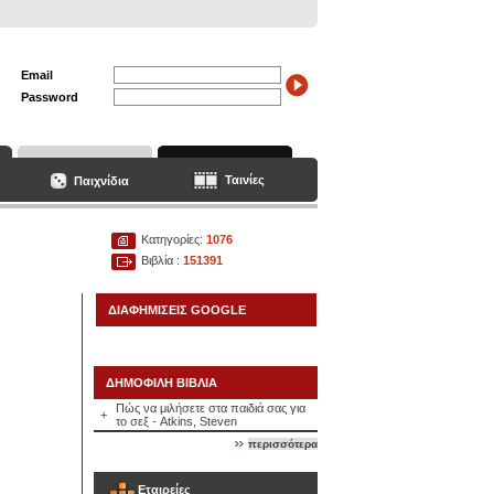
Email
Password
Ταινίες
Παιχνίδια
Κατηγορίες:
1076
Βιβλία :
151391
ΔΙΑΦΗΜΙΣΕΙΣ GOOGLE
ΔΗΜΟΦΙΛΗ ΒΙΒΛΙΑ
Πώς να μιλήσετε στα παιδιά σας για
+
το σεξ - Atkins, Steven
περισσότερα
Εταιρείες