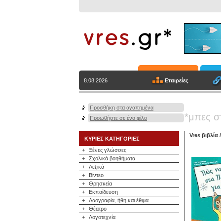
Εταιρείες
8.08.2026
Προσθήκη στα αγαπημένα
*μπες σ
Προωθήστε σε ένα φίλο
Vres βιβλία
ΚΥΡΙΕΣ ΚΑΤΗΓΟΡΙΕΣ
+
Ξένες γλώσσες
+
Σχολικά βοηθήματα
+
Λεξικά
+
Βίντεο
+
Θρησκεία
+
Εκπαίδευση
+
Λαογραφία, ήθη και έθιμα
+
Θέατρο
+
Λογοτεχνία