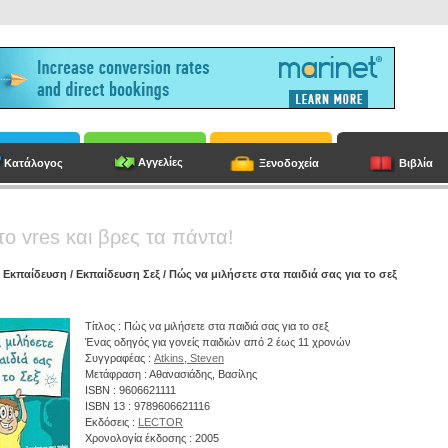
Αγγελίες
Κατάλογος
Ξενοδοχεία
Βιβλία
το vres και βρες τα πάντα!
/
Εκπαίδευση
/
Εκπαίδευση Σεξ
/ Πώς να μιλήσετε στα παιδιά σας για το σεξ
Τίτλος : Πώς να μιλήσετε στα παιδιά σας για το σεξ
Ένας οδηγός για γονείς παιδιών από 2 έως 11 χρονών
Συγγραφέας :
Atkins, Steven
Μετάφραση : Αθανασιάδης, Βασίλης
ISBN : 9606621111
ISBN 13 : 9789606621116
Εκδόσεις :
LECTOR
Χρονολογία έκδοσης : 2005