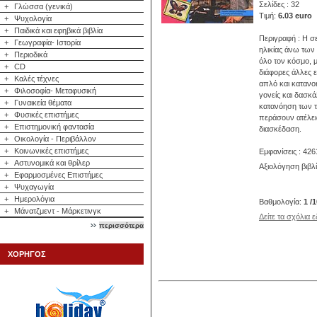
Σελίδες : 32
+
Γλώσσα (γενικά)
Τιμή:
6.03 euro
+
Ψυχολογία
+
Παιδικά και εφηβικά βιβλία
Περιγραφή : Η σ
+
Γεωγραφία- Ιστορία
ηλικίας άνω των 
+
Περιοδικά
όλο τον κόσμο, μ
+
CD
διάφορες άλλες ε
+
Καλές τέχνες
απλό και κατανο
+
Φιλοσοφία- Μεταφυσική
γονείς και δασκ
+
Γυναικεία θέματα
κατανόηση των τε
+
Φυσικές επιστήμες
περάσουν ατέλει
+
Επιστημονική φαντασία
διασκέδαση.
+
Οικολογία - Περιβάλλον
+
Κοινωνικές επιστήμες
Εμφανίσεις : 426
+
Αστυνομικά και θρίλερ
Αξιολόγηση βιβλ
+
Εφαρμοσμένες Επιστήμες
+
Ψυχαγωγία
+
Ημερολόγια
Βαθμολογία:
1 /
+
Μάνατζμεντ - Μάρκετινγκ
Δείτε τα σχόλια 
περισσότερα
ΧΟΡΗΓΟΣ