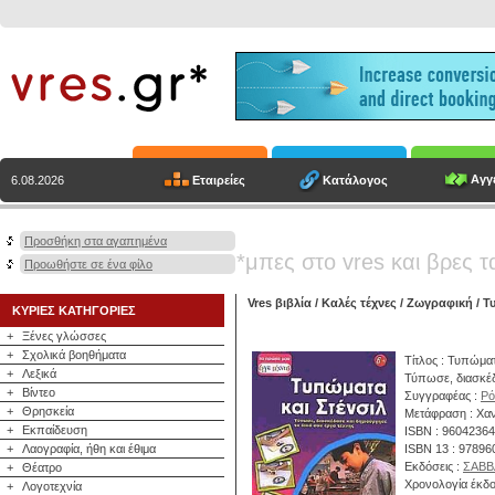
Αγγε
Εταιρείες
Κατάλογος
6.08.2026
Προσθήκη στα αγαπημένα
*μπες στο vres και βρες τ
Προωθήστε σε ένα φίλο
Vres βιβλία
/
Καλές τέχνες
/
Ζωγραφική
/ Τ
ΚΥΡΙΕΣ ΚΑΤΗΓΟΡΙΕΣ
+
Ξένες γλώσσες
+
Σχολικά βοηθήματα
Τίτλος : Τυπώματ
+
Λεξικά
Τύπωσε, διασκέδ
+
Βίντεο
Συγγραφέας :
Ρό
+
Θρησκεία
Μετάφραση : Χαν
+
Εκπαίδευση
ISBN : 9604236
+
Λαογραφία, ήθη και έθιμα
ISBN 13 : 9789
Εκδόσεις :
ΣΑΒΒ
+
Θέατρο
Χρονολογία έκδο
+
Λογοτεχνία