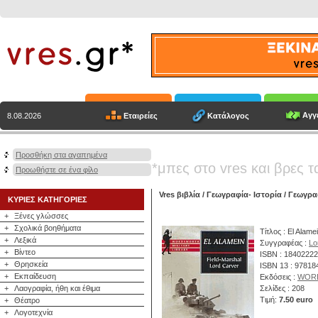
Αγγε
Εταιρείες
Κατάλογος
8.08.2026
Προσθήκη στα αγαπημένα
*μπες στο vres και βρες τ
Προωθήστε σε ένα φίλο
Vres βιβλία
/
Γεωγραφία- Ιστορία
/
Γεωγραφ
ΚΥΡΙΕΣ ΚΑΤΗΓΟΡΙΕΣ
+
Ξένες γλώσσες
+
Σχολικά βοηθήματα
Τίτλος : El Alame
+
Λεξικά
Συγγραφέας :
Lo
+
Βίντεο
ISBN : 1840222
+
Θρησκεία
ISBN 13 : 9781
+
Εκπαίδευση
Εκδόσεις :
WOR
+
Λαογραφία, ήθη και έθιμα
Σελίδες : 208
Τιμή:
7.50 euro
+
Θέατρο
+
Λογοτεχνία