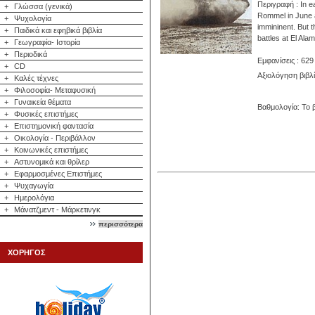
Περιγραφή : In ea
+
Γλώσσα (γενικά)
Rommel in June a
+
Ψυχολογία
immininent. But t
+
Παιδικά και εφηβικά βιβλία
battles at El Alam
+
Γεωγραφία- Ιστορία
+
Περιοδικά
Εμφανίσεις : 629
+
CD
Αξιολόγηση βιβλ
+
Καλές τέχνες
+
Φιλοσοφία- Μεταφυσική
+
Γυναικεία θέματα
Βαθμολογία: Το β
+
Φυσικές επιστήμες
+
Επιστημονική φαντασία
+
Οικολογία - Περιβάλλον
+
Κοινωνικές επιστήμες
+
Αστυνομικά και θρίλερ
+
Εφαρμοσμένες Επιστήμες
+
Ψυχαγωγία
+
Ημερολόγια
+
Μάνατζμεντ - Μάρκετινγκ
περισσότερα
ΧΟΡΗΓΟΣ