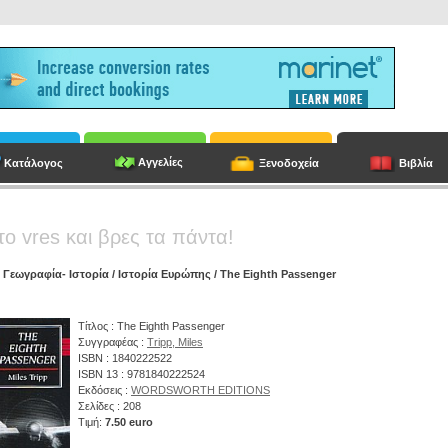
Αγγελίες
Κατάλογος
Ξενοδοχεία
Βιβλία
το vres και βρες τα πάντα!
/
Γεωγραφία- Ιστορία
/
Ιστορία Ευρώπης
/ The Eighth Passenger
Τίτλος : The Eighth Passenger
Συγγραφέας :
Tripp, Miles
ISBN : 1840222522
ISBN 13 : 9781840222524
Εκδόσεις :
WORDSWORTH EDITIONS
Σελίδες : 208
Τιμή:
7.50 euro