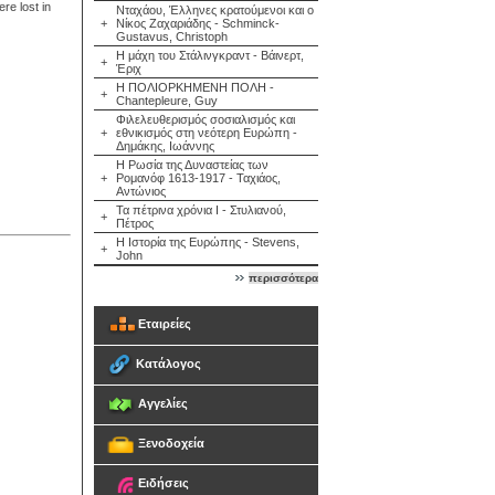
re lost in
Νταχάου, Έλληνες κρατούμενοι και ο
+
Νίκος Ζαχαριάδης - Schminck-
Gustavus, Christoph
Η μάχη του Στάλινγκραντ - Βάινερτ,
+
Έριχ
Η ΠΟΛΙΟΡΚΗΜΕΝΗ ΠΟΛΗ -
+
Chantepleure, Guy
Φιλελευθερισμός σοσιαλισμός και
+
εθνικισμός στη νεότερη Ευρώπη -
Δημάκης, Ιωάννης
Η Ρωσία της Δυναστείας των
+
Ρομανόφ 1613-1917 - Ταχιάος,
Αντώνιος
Τα πέτρινα χρόνια Ι - Στυλιανού,
+
Πέτρος
Η Ιστορία της Ευρώπης - Stevens,
+
John
περισσότερα
Εταιρείες
Κατάλογος
Αγγελίες
Ξενοδοχεία
Ειδήσεις