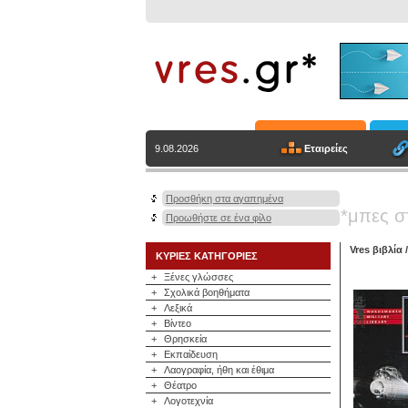
Εταιρείες
9.08.2026
Προσθήκη στα αγαπημένα
*μπες σ
Προωθήστε σε ένα φίλο
Vres βιβλία
ΚΥΡΙΕΣ ΚΑΤΗΓΟΡΙΕΣ
+
Ξένες γλώσσες
+
Σχολικά βοηθήματα
+
Λεξικά
+
Βίντεο
+
Θρησκεία
+
Εκπαίδευση
+
Λαογραφία, ήθη και έθιμα
+
Θέατρο
+
Λογοτεχνία