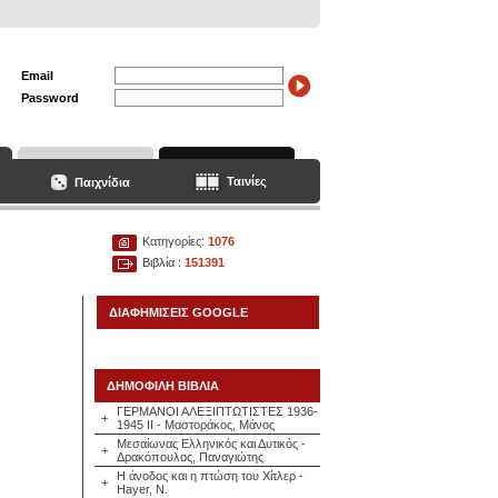
Email
Password
Ταινίες
Παιχνίδια
Κατηγορίες:
1076
Βιβλία :
151391
ΔΙΑΦΗΜΙΣΕΙΣ GOOGLE
ΔΗΜΟΦΙΛΗ ΒΙΒΛΙΑ
ΓΕΡΜΑΝΟΙ ΑΛΕΞΙΠΤΩΤΙΣΤΕΣ 1936-
+
1945 ΙΙ - Μαστοράκος, Μάνος
Μεσαίωνας Ελληνικός και Δυτικός -
+
Δρακόπουλος, Παναγιώτης
Η άνοδος και η πτώση του Χίτλερ -
+
Hayer, N.