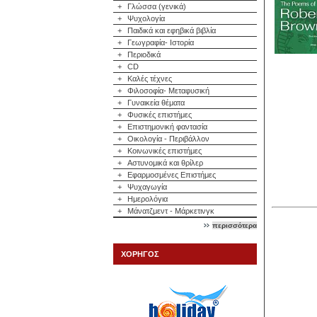
+
Γλώσσα (γενικά)
+
Ψυχολογία
+
Παιδικά και εφηβικά βιβλία
+
Γεωγραφία- Ιστορία
+
Περιοδικά
+
CD
+
Καλές τέχνες
+
Φιλοσοφία- Μεταφυσική
+
Γυναικεία θέματα
+
Φυσικές επιστήμες
+
Επιστημονική φαντασία
+
Οικολογία - Περιβάλλον
+
Κοινωνικές επιστήμες
+
Αστυνομικά και θρίλερ
+
Εφαρμοσμένες Επιστήμες
+
Ψυχαγωγία
+
Ημερολόγια
+
Μάνατζμεντ - Μάρκετινγκ
περισσότερα
ΧΟΡΗΓΟΣ