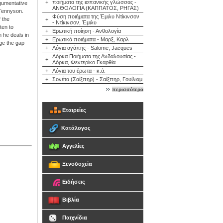
+
ποιήματα της ισπανικής γλώσσας -
gumentative
ΑΝΘΟΛΟΓΙΑ (ΚΑΠΠΑΤΟΣ, ΡΗΓΑΣ)
 Tennyson.
Φύση ποιήματα της Έμιλυ Ντίκινσον
 the
+
- Ντίκινσον, Έμιλυ
ten to
+
Ερωτική ποίηση - Ανθολογία
h he deals in
+
Ερωτικά ποιήματα - Μαρξ, Καρλ
dge the gap
+
Λόγια αγάπης - Salome, Jacques
Λόρκα Ποιήματα της Ανδαλουσίας -
+
Λόρκα, Φεντερίκο Γκαρθία
+
Λόγια του έρωτα - κ.ά.
+
Σονέτα (Σαίξπηρ) - Σαίξπηρ, Γουίλιαμ
περισσότερα
Εταιρείες
Κατάλογος
Αγγελίες
Ξενοδοχεία
Ειδήσεις
Βιβλία
Παιχνίδια