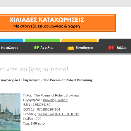
Αγγελίες
Κατάλογος
Ξενοδοχεία
Βιβλία
το vres και βρες τα πάντα!
/
Λογοτεχνία
/
Ξένη ποίηση
/ The Poems of Robert Browning
Τίτλος : The Poems of Robert Browning
Συγγραφέας :
Browning, Robert
ISBN : 1853264180
ISBN 13 : 9781853264184
Εκδόσεις :
WORDSWORTH EDITIONS
Σελίδες : 720
Τιμή:
6.00 euro