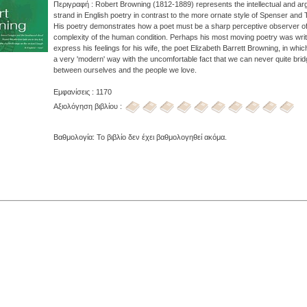
Περιγραφή : Robert Browning (1812-1889) represents the intellectual and ar
strand in English poetry in contrast to the more ornate style of Spenser and
His poetry demonstrates how a poet must be a sharp perceptive observer of
complexity of the human condition. Perhaps his most moving poetry was writ
express his feelings for his wife, the poet Elizabeth Barrett Browning, in whic
a very 'modern' way with the uncomfortable fact that we can never quite bri
between ourselves and the people we love.
Εμφανίσεις : 1170
Αξιολόγηση βιβλίου :
Βαθμολογία: Το βιβλίο δεν έχει βαθμολογηθεί ακόμα.