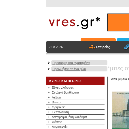
Εταιρείες
7.08.2026
Προσθήκη στα αγαπημένα
*μπες σ
Προωθήστε σε ένα φίλο
Vres βιβλία
ΚΥΡΙΕΣ ΚΑΤΗΓΟΡΙΕΣ
+
Ξένες γλώσσες
+
Σχολικά βοηθήματα
+
Λεξικά
+
Βίντεο
+
Θρησκεία
+
Εκπαίδευση
+
Λαογραφία, ήθη και έθιμα
+
Θέατρο
+
Λογοτεχνία