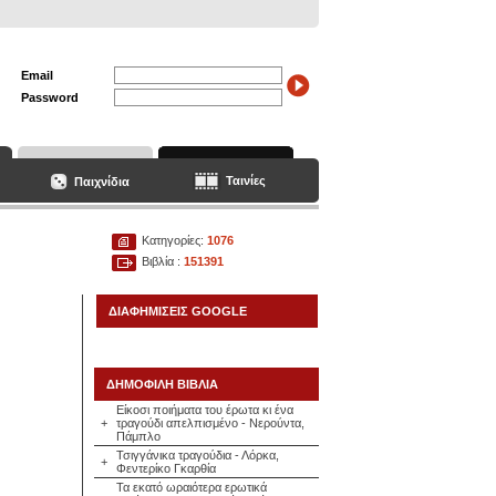
Email
Password
Ταινίες
Παιχνίδια
Κατηγορίες:
1076
Βιβλία :
151391
ΔΙΑΦΗΜΙΣΕΙΣ GOOGLE
ΔΗΜΟΦΙΛΗ ΒΙΒΛΙΑ
Είκοσι ποιήματα του έρωτα κι ένα
+
τραγούδι απελπισμένο - Νερούντα,
Πάμπλο
Τσιγγάνικα τραγούδια - Λόρκα,
+
Φεντερίκο Γκαρθία
Τα εκατό ωραιότερα ερωτικά