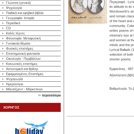
Περιγραφή : Lyric
+
Γλώσσα (γενικά)
its attitude to i
+
Ψυχολογία
Wordsworth's and
+
Παιδικά και εφηβικά βιβλία
and remain class
+
Γεωγραφία- Ιστορία
of the heart and
+
Περιοδικά
community. Coler
+
CD
writes poems of q
+
Καλές τέχνες
visionary eye at
+
Φιλοσοφία- Μεταφυσική
and women at the
+
Γυναικεία θέματα
minds and the pr
+
Φυσικές επιστήμες
Lyrical Ballads 
+
Επιστημονική φαντασία
selection of both
+
Οικολογία - Περιβάλλον
shorter poems.
+
Κοινωνικές επιστήμες
+
Αστυνομικά και θρίλερ
Εμφανίσεις : 897
+
Εφαρμοσμένες Επιστήμες
Αξιολόγηση βιβλ
+
Ψυχαγωγία
+
Ημερολόγια
Βαθμολογία: Το β
+
Μάνατζμεντ - Μάρκετινγκ
περισσότερα
ΧΟΡΗΓΟΣ