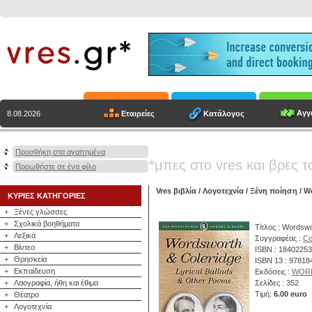
Αγγε
Εταιρείες
Κατάλογος
8.08.2026
Προσθήκη στα αγαπημένα
*μπες στο vres και βρες τ
Προωθήστε σε ένα φίλο
Vres βιβλία
/
Λογοτεχνία
/
Ξένη ποίηση
/ W
ΚΥΡΙΕΣ ΚΑΤΗΓΟΡΙΕΣ
+
Ξένες γλώσσες
+
Σχολικά βοηθήματα
Τίτλος : Wordswo
+
Λεξικά
Συγγραφέας :
Co
+
Βίντεο
ISBN : 1840225
+
Θρησκεία
ISBN 13 : 9781
+
Εκπαίδευση
Εκδόσεις :
WOR
+
Λαογραφία, ήθη και έθιμα
Σελίδες : 352
Τιμή:
6.00 euro
+
Θέατρο
+
Λογοτεχνία