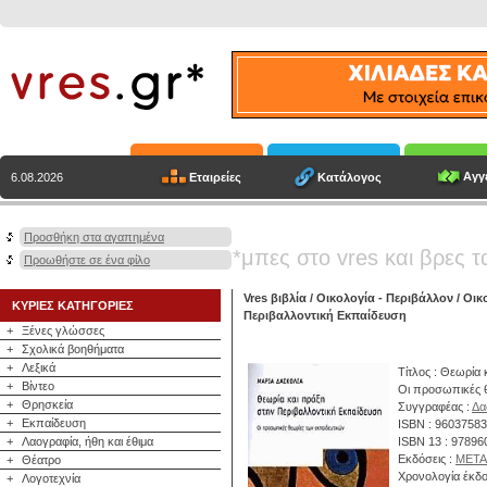
Αγγε
Εταιρείες
Κατάλογος
6.08.2026
Προσθήκη στα αγαπημένα
*μπες στο vres και βρες τ
Προωθήστε σε ένα φίλο
Vres βιβλία
/
Οικολογία - Περιβάλλον
/
Οικ
ΚΥΡΙΕΣ ΚΑΤΗΓΟΡΙΕΣ
Περιβαλλοντική Εκπαίδευση
+
Ξένες γλώσσες
+
Σχολικά βοηθήματα
+
Λεξικά
Τίτλος : Θεωρία
+
Βίντεο
Οι προσωπικές θ
+
Θρησκεία
Συγγραφέας :
Δα
+
Εκπαίδευση
ISBN : 9603758
+
Λαογραφία, ήθη και έθιμα
ISBN 13 : 9789
Εκδόσεις :
ΜΕΤΑ
+
Θέατρο
Χρονολογία έκδο
+
Λογοτεχνία