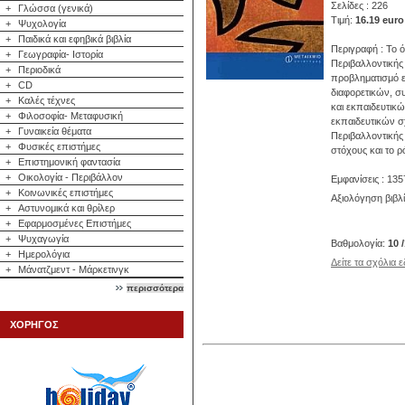
Σελίδες : 226
+
Γλώσσα (γενικά)
Τιμή:
16.19 euro
+
Ψυχολογία
+
Παιδικά και εφηβικά βιβλία
Περιγραφή : Το 
+
Γεωγραφία- Ιστορία
Περιβαλλοντικής
+
Περιοδικά
προβληματισμό ε
+
CD
διαφορετικών, σ
+
Καλές τέχνες
και εκπαιδευτικ
+
Φιλοσοφία- Μεταφυσική
εκπαιδευτικών σχ
+
Γυναικεία θέματα
Περιβαλλοντικής 
+
Φυσικές επιστήμες
στόχους και το ρ
+
Επιστημονική φαντασία
+
Οικολογία - Περιβάλλον
Εμφανίσεις : 135
+
Κοινωνικές επιστήμες
Αξιολόγηση βιβλ
+
Αστυνομικά και θρίλερ
+
Εφαρμοσμένες Επιστήμες
+
Ψυχαγωγία
Βαθμολογία:
10 
+
Ημερολόγια
Δείτε τα σχόλια 
+
Μάνατζμεντ - Μάρκετινγκ
περισσότερα
ΧΟΡΗΓΟΣ