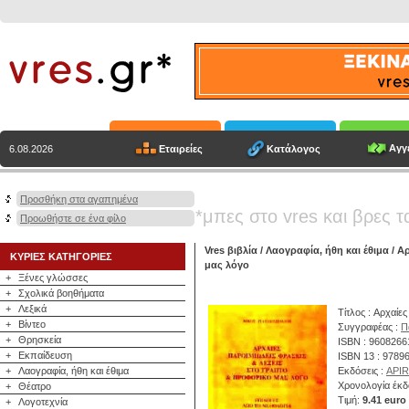
Αγγε
Εταιρείες
Κατάλογος
6.08.2026
Προσθήκη στα αγαπημένα
*μπες στο vres και βρες τ
Προωθήστε σε ένα φίλο
Vres βιβλία
/
Λαογραφία, ήθη και έθιμα
/ A
ΚΥΡΙΕΣ ΚΑΤΗΓΟΡΙΕΣ
μας λόγο
+
Ξένες γλώσσες
+
Σχολικά βοηθήματα
+
Λεξικά
Τίτλος : Aρχαίε
+
Βίντεο
Συγγραφέας :
Π
+
Θρησκεία
ISBN : 9608266
+
Εκπαίδευση
ISBN 13 : 9789
+
Λαογραφία, ήθη και έθιμα
Εκδόσεις :
API
Χρονολογία έκδ
+
Θέατρο
Τιμή:
9.41 euro
+
Λογοτεχνία