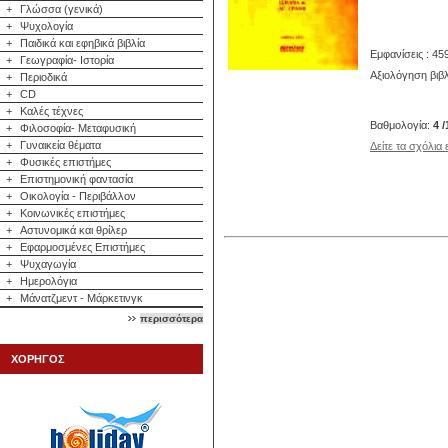
+
Γλώσσα (γενικά)
+
Ψυχολογία
+
Παιδικά και εφηβικά βιβλία
Εμφανίσεις : 45
+
Γεωγραφία- Ιστορία
Αξιολόγηση βιβλ
+
Περιοδικά
+
CD
+
Καλές τέχνες
Βαθμολογία:
4 /
+
Φιλοσοφία- Μεταφυσική
+
Γυναικεία θέματα
Δείτε τα σχόλια
+
Φυσικές επιστήμες
+
Επιστημονική φαντασία
+
Οικολογία - Περιβάλλον
+
Κοινωνικές επιστήμες
+
Αστυνομικά και θρίλερ
+
Εφαρμοσμένες Επιστήμες
+
Ψυχαγωγία
+
Ημερολόγια
+
Μάνατζμεντ - Μάρκετινγκ
περισσότερα
ΧΟΡΗΓΟΣ