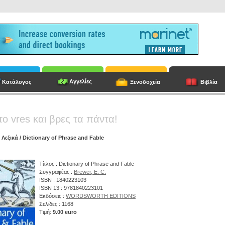
Αγγελίες
Κατάλογος
Ξενοδοχεία
Βιβλία
το vres και βρες τα πάντα!
/
Λεξικά
/ Dictionary of Phrase and Fable
Τίτλος : Dictionary of Phrase and Fable
Συγγραφέας :
Brewer, E. C.
ISBN : 1840223103
ISBN 13 : 9781840223101
Εκδόσεις :
WORDSWORTH EDITIONS
Σελίδες : 1168
Τιμή:
9.00 euro