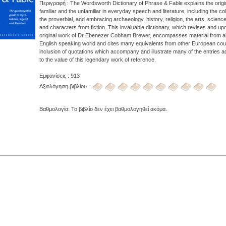
Περιγραφή : The Wordsworth Dictionary of Phrase & Fable explains the origi
familiar and the unfamiliar in everyday speech and literature, including the co
the proverbial, and embracing archaeology, history, religion, the arts, scienc
and characters from fiction. This invaluable dictionary, which revises and up
original work of Dr Ebenezer Cobham Brewer, encompasses material from al
English speaking world and cites many equivalents from other European cou
inclusion of quotations which accompany and illustrate many of the entries 
to the value of this legendary work of reference.
Εμφανίσεις : 913
Αξιολόγηση βιβλίου :
Βαθμολογία: Το βιβλίο δεν έχει βαθμολογηθεί ακόμα.