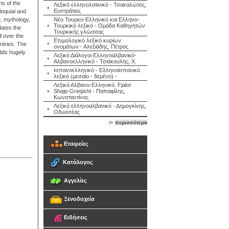
ns of the
Λεξικό ελληνολατινικό - Τσακαλώτος,
+
Ευστράτιος
lloquial and
e, mythology,
Νέο Τουρκο-Ελληνικό και Ελληνο-
+
Τουρκικό λεξικό - Ομάδα Καθηγητών
dates the
Τουρκικής γλώσσας
l over the
Ετυμολογικό λεξικό κυρίων
+
ntries. The
ονομάτων - Αλεξιάδης, Πέτρος
adds hugely
Λεξικό Διάλογοι Ελληνοαλβανικό-
+
Αλβανοελληνικό - Τσιάκουλης, Χ.
Ισπανοελληνικό - Ελληνοϊσπανικό
+
λεξικό (μεσαίο - δεμένο) -
Λεξικό Αλβανο-Ελληνικό. Fjalor
+
Shqip-Greqisht - Παπαφίλης,
Κωνσταντίνος
Λεξικό ελληνοαλβανικό - Δημογκίνης,
+
Οδυσσέας
περισσότερα
Εταιρείες
Κατάλογος
Αγγελίες
Ξενοδοχεία
Ειδήσεις