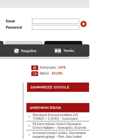
Email
Password
Ταινίες
Παιχνίδια
Κατηγορίες:
1076
Βιβλία :
151391
ΔΙΑΦΗΜΙΣΕΙΣ GOOGLE
ΔΗΜΟΦΙΛΗ ΒΙΒΛΙΑ
Νέα Δομή Εγκυκλοπαίδεια (33
+
ΤΟΜΟΙ + 1 DVD) - Συλλογικό
Ελληνο-ιταλικό λεξικό Dizionario
+
Greco-Italiano - Λουκαρέλι, Ευγενία
Ισπανοελληνικό λεξικό. Diccionario
+
espanol-griego - Ron, Ana Isabel