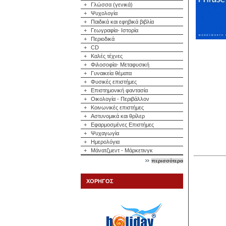
+
Γλώσσα (γενικά)
+
Ψυχολογία
+
Παιδικά και εφηβικά βιβλία
+
Γεωγραφία- Ιστορία
+
Περιοδικά
+
CD
+
Καλές τέχνες
+
Φιλοσοφία- Μεταφυσική
+
Γυναικεία θέματα
+
Φυσικές επιστήμες
+
Επιστημονική φαντασία
+
Οικολογία - Περιβάλλον
+
Κοινωνικές επιστήμες
+
Αστυνομικά και θρίλερ
+
Εφαρμοσμένες Επιστήμες
+
Ψυχαγωγία
+
Ημερολόγια
+
Μάνατζμεντ - Μάρκετινγκ
περισσότερα
ΧΟΡΗΓΟΣ