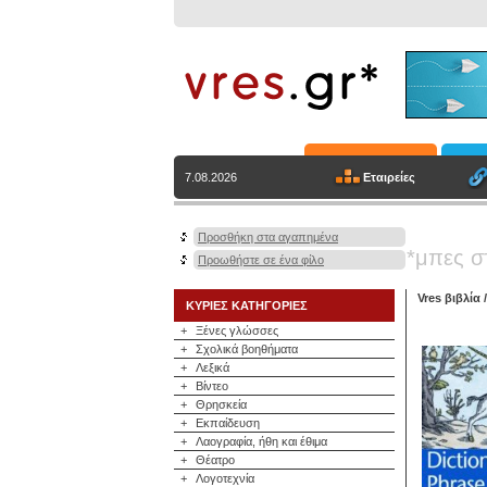
Εταιρείες
7.08.2026
Προσθήκη στα αγαπημένα
*μπες σ
Προωθήστε σε ένα φίλο
Vres βιβλία
ΚΥΡΙΕΣ ΚΑΤΗΓΟΡΙΕΣ
+
Ξένες γλώσσες
+
Σχολικά βοηθήματα
+
Λεξικά
+
Βίντεο
+
Θρησκεία
+
Εκπαίδευση
+
Λαογραφία, ήθη και έθιμα
+
Θέατρο
+
Λογοτεχνία