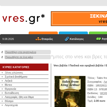
Αγγε
Εταιρείες
Κατάλογος
9.08.2026
Προσθήκη στα αγαπημένα
*μπες στο vres και βρες τ
Προωθήστε σε ένα φίλο
Vres βιβλία
/
Παιδικά και εφηβικά βιβλία
/
Ε
ΚΥΡΙΕΣ ΚΑΤΗΓΟΡΙΕΣ
+
Ξένες γλώσσες
+
Σχολικά βοηθήματα
Τίτλος : Tales fr
+
Λεξικά
Συγγραφέας :
Λα
+
Βίντεο
ISBN : 1853261
+
Θρησκεία
ISBN 13 : 9781
+
Εκπαίδευση
Εκδόσεις :
WOR
+
Λαογραφία, ήθη και έθιμα
Σελίδες : 144
Τιμή:
2.00 euro
+
Θέατρο
+
Λογοτεχνία