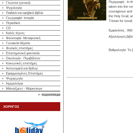
Περιγραφή : In th
+
Γλώσσα (γενικά)
taken into the ro
+
Ψυχολογία
courageous and c
+
Παιδικά και εφηβικά βιβλία
the Holy Grail, a
+
Γεωγραφία- Ιστορία
Tristan for Iseult.
+
Περιοδικά
+
CD
Εμφανίσεις : 866
+
Καλές τέχνες
Αξιολόγηση βιβλ
+
Φιλοσοφία- Μεταφυσική
+
Γυναικεία θέματα
+
Φυσικές επιστήμες
Βαθμολογία: Το β
+
Επιστημονική φαντασία
+
Οικολογία - Περιβάλλον
+
Κοινωνικές επιστήμες
+
Αστυνομικά και θρίλερ
+
Εφαρμοσμένες Επιστήμες
+
Ψυχαγωγία
+
Ημερολόγια
+
Μάνατζμεντ - Μάρκετινγκ
περισσότερα
ΧΟΡΗΓΟΣ