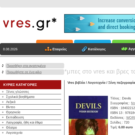
Αγγε
Εταιρείες
Κατάλογος
8.08.2026
Προσθήκη στα αγαπημένα
*μπες στο vres και βρες τ
Προωθήστε σε ένα φίλο
Vres βιβλία
/
Λογοτεχνία
/
Ξένη πεζογραφί
ΚΥΡΙΕΣ ΚΑΤΗΓΟΡΙΕΣ
+
Ξένες γλώσσες
+
Σχολικά βοηθήματα
Τίτλος : Devils
+
Λεξικά
Συγγραφέας :
Ντ
+
Βίντεο
ISBN : 1840221
+
Θρησκεία
ISBN 13 : 9781
+
Εκπαίδευση
Εκδόσεις :
WOR
+
Λαογραφία, ήθη και έθιμα
Σελίδες : 720
Τιμή:
6.00 euro
+
Θέατρο
+
Λογοτεχνία