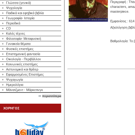
Περιγραφή : This 
+
Γλώσσα (γενικά)
characters, amaz
+
Ψυχολογία
masterpiece.
+
Παιδικά και εφηβικά βιβλία
+
Γεωγραφία- Ιστορία
Εμφανίσεις : 614
+
Περιοδικά
Αξιολόγηση βιβλ
+
CD
+
Καλές τέχνες
+
Φιλοσοφία- Μεταφυσική
Βαθμολογία: Το β
+
Γυναικεία θέματα
+
Φυσικές επιστήμες
+
Επιστημονική φαντασία
+
Οικολογία - Περιβάλλον
+
Κοινωνικές επιστήμες
+
Αστυνομικά και θρίλερ
+
Εφαρμοσμένες Επιστήμες
+
Ψυχαγωγία
+
Ημερολόγια
+
Μάνατζμεντ - Μάρκετινγκ
περισσότερα
ΧΟΡΗΓΟΣ