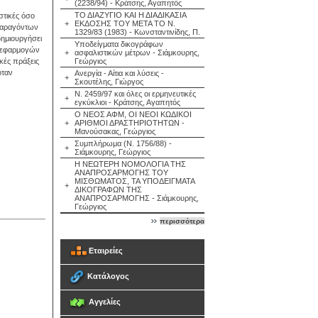
(2238/94) - Κράτσης, Αγαπητός
ΤΟ ΔΙΑΖΥΓΙΟ ΚΑΙ Η ΔΙΑΔΙΚΑΣΙΑ
στικές όσο
+
ΕΚΔΟΣΗΣ ΤΟΥ ΜΕΤΑ ΤΟ Ν.
 παραγόντων
1329/83 (1983) - Κωνσταντινίδης, Π.
δημιουργήσει
Υποδείγματα δικογράφων
ν εφαρμογών
+
ασφαλιστικών μέτρων - Σιάμκουρης,
κές πράξεις
Γεώργιος
όταν
Ανεργία - Αίτια και λύσεις -
+
Σκουτέλης, Γιώργος
Ν. 2459/97 και όλες οι ερμηνευτικές
+
εγκύκλιοι - Κράτσης, Αγαπητός
Ο ΝΕΟΣ ΑΦΜ, ΟΙ ΝΕΟΙ ΚΩΔΙΚΟΙ
+
ΑΡΙΘΜΟΙ ΔΡΑΣΤΗΡΙΟΤΗΤΩΝ -
Μανούσακας, Γεώργιος
Συμπλήρωμα (Ν. 1756/88) -
+
Σιάμκουρης, Γεώργιος
Η ΝΕΩΤΕΡΗ ΝΟΜΟΛΟΓΙΑ ΤΗΣ
ΑΝΑΠΡΟΣΑΡΜΟΓΗΣ ΤΟΥ
ΜΙΣΘΩΜΑΤΟΣ, ΤΑ ΥΠΟΔΕΙΓΜΑΤΑ
+
ΔΙΚΟΓΡΑΦΩΝ ΤΗΣ
ΑΝΑΠΡΟΣΑΡΜΟΓΗΣ - Σιάμκουρης,
Γεώργιος
περισσότερα
Εταιρείες
Κατάλογος
Αγγελίες