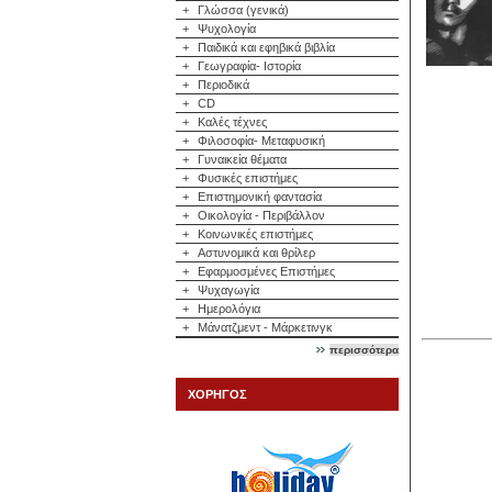
+
Γλώσσα (γενικά)
+
Ψυχολογία
+
Παιδικά και εφηβικά βιβλία
+
Γεωγραφία- Ιστορία
+
Περιοδικά
+
CD
+
Καλές τέχνες
+
Φιλοσοφία- Μεταφυσική
+
Γυναικεία θέματα
+
Φυσικές επιστήμες
+
Επιστημονική φαντασία
+
Οικολογία - Περιβάλλον
+
Κοινωνικές επιστήμες
+
Αστυνομικά και θρίλερ
+
Εφαρμοσμένες Επιστήμες
+
Ψυχαγωγία
+
Ημερολόγια
+
Μάνατζμεντ - Μάρκετινγκ
περισσότερα
ΧΟΡΗΓΟΣ