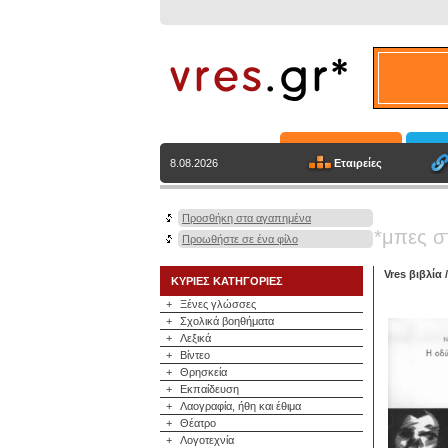
Εταιρείες
8.08.2026
Προσθήκη στα αγαπημένα
*μπες σ
Προωθήστε σε ένα φίλο
Vres βιβλία
ΚΥΡΙΕΣ ΚΑΤΗΓΟΡΙΕΣ
+
Ξένες γλώσσες
+
Σχολικά βοηθήματα
+
Λεξικά
+
Βίντεο
+
Θρησκεία
+
Εκπαίδευση
+
Λαογραφία, ήθη και έθιμα
+
Θέατρο
+
Λογοτεχνία