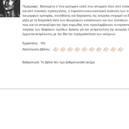
Περιγραφή : Βασισμένη σ' ένα εμπειρικό υλικό που απορρέει τόσο από στατι
και από ποιοτικές προσεγγίσεις, η παρούσα κοινωνιολογική ανάλυση των
και μορφών εμπειρίας, συνείδησης και διαχείρισης της ανεργίας επιχειρεί να 
ρήξη με τη δογματική τάση των θεωρητικών κατασκευών και των πολιτικώ
τους και να αποκαλύψει την όψη παρωδίας που προσλαμβάνουν οι εορταστι
λατρείας των διαφόρων σχεδίων δράσης για την αντιμετώπιση της ανεργίας 
έρχονται αντιμέτωπες με την ίδια την πραγματικότητα των ανέργων.
Εμφανίσεις : 781
Αξιολόγηση βιβλίου :
Βαθμολογία: Το βιβλίο δεν έχει βαθμολογηθεί ακόμα.