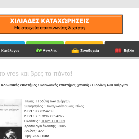
Αγγελίες
Κατάλογος
Ξενοδοχεία
Βιβλία
το vres και βρες τα πάντα!
/
Κοινωνικές επιστήμες
/
Κοινωνικές επιστήμες (γενικά)
/ Η οδύνη των ανέργων
Τίτλος : Η οδύνη των ανέργων
Συγγραφέας :
Παναγιωτόπουλος, Νίκος
ISBN : 9608354269
ISBN 13 : 9789608354265
Εκδόσεις :
ΠΟΛΥΤΡΟΠΟΝ
Χρονολογία έκδοσης : 2005
Σελίδες : 422
Τιμή:
23.51 euro