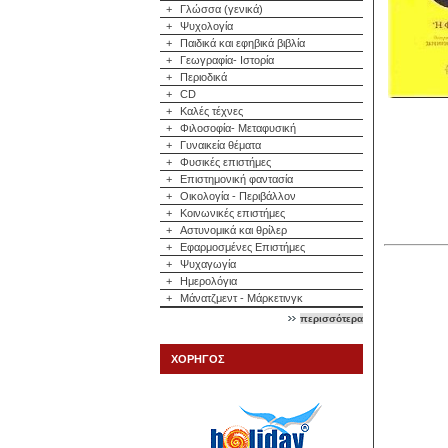
+
Γλώσσα (γενικά)
+
Ψυχολογία
+
Παιδικά και εφηβικά βιβλία
+
Γεωγραφία- Ιστορία
+
Περιοδικά
+
CD
+
Καλές τέχνες
+
Φιλοσοφία- Μεταφυσική
+
Γυναικεία θέματα
+
Φυσικές επιστήμες
+
Επιστημονική φαντασία
+
Οικολογία - Περιβάλλον
+
Κοινωνικές επιστήμες
+
Αστυνομικά και θρίλερ
+
Εφαρμοσμένες Επιστήμες
+
Ψυχαγωγία
+
Ημερολόγια
+
Μάνατζμεντ - Μάρκετινγκ
περισσότερα
ΧΟΡΗΓΟΣ