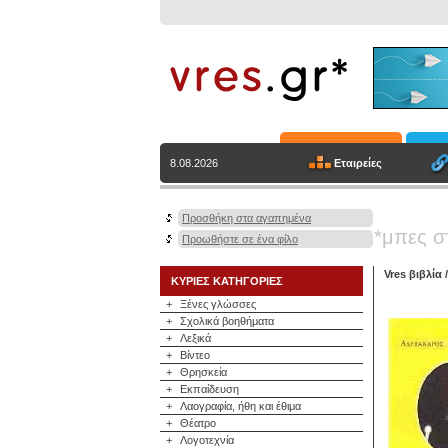
Εταιρείες
8.08.2026
Προσθήκη στα αγαπημένα
*μπες σ
Προωθήστε σε ένα φίλο
Vres βιβλία
ΚΥΡΙΕΣ ΚΑΤΗΓΟΡΙΕΣ
+
Ξένες γλώσσες
+
Σχολικά βοηθήματα
+
Λεξικά
+
Βίντεο
+
Θρησκεία
+
Εκπαίδευση
+
Λαογραφία, ήθη και έθιμα
+
Θέατρο
+
Λογοτεχνία