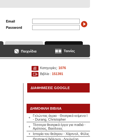
Email
Password
Ταινίες
Παιχνίδια
Κατηγορίες:
1076
Βιβλία :
151391
ΔΙΑΦΗΜΙΣΕΙΣ GOOGLE
ΔΗΜΟΦΙΛΗ ΒΙΒΛΙΑ
Γελώντας άγρια - Θεατρικά κείμενα Ι
+
- Durang, Christopher
Τέσσερα θεατρικά έργα για παιδιά -
+
Αρότσιος, Βασίλειος
+
Ιστορία του θεάτρου - Χάρτνολ, Φύλις
Θεατρικοί διάλογοι - Δουλκέρη,