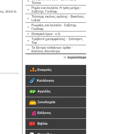
+
Τέσσα
Ρομέο και Ιουλιέτα. Η τρίτη μνήμη -
+
υς, αλλά το
Σαίξπηρ, Γουίλιαμ
Τέσσερις εικόνες αγάπης - Baerfuss,
+
Lukas
Ρωμαίος και Ιουλιέτα - Σαίξπηρ,
+
Γουίλιαμ
+
Θεατρικά έργα - κ.ά.
Τραβεστί (μεταμφιέσεις) - Στόπαρντ,
+
Τομ
Τα δέντρα πεθαίνουν όρθια -
+
Κασόνα, Αλεσάντρο
περισσότερα
Εταιρείες
Κατάλογος
Αγγελίες
Ξενοδοχεία
Ειδήσεις
Βιβλία