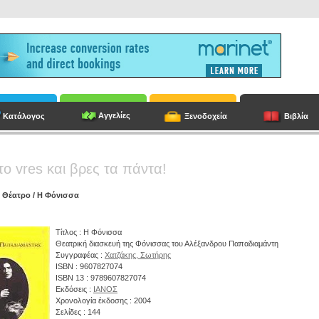
Αγγελίες
Κατάλογος
Ξενοδοχεία
Βιβλία
το vres και βρες τα πάντα!
/
Θέατρο
/ Η Φόνισσα
Τίτλος : Η Φόνισσα
Θεατρική διασκευή της Φόνισσας του Αλέξανδρου Παπαδιαμάντη
Συγγραφέας :
Χατζάκης, Σωτήρης
ISBN : 9607827074
ISBN 13 : 9789607827074
Εκδόσεις :
ΙΑΝΟΣ
Χρονολογία έκδοσης : 2004
Σελίδες : 144