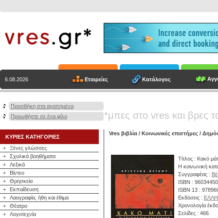
Αγγε
Εταιρείες
Κατάλογος
6.08.2026
Προσθήκη στα αγαπημένα
*μπες στο vres και βρες τ
Προωθήστε σε ένα φίλο
Vres βιβλία
/
Κοινωνικές επιστήμες
/
Δημόσ
ΚΥΡΙΕΣ ΚΑΤΗΓΟΡΙΕΣ
+
Ξένες γλώσσες
+
Σχολικά βοηθήματα
Τίτλος : Κακό μάτ
+
Λεξικά
Η κοινωνική κατ
+
Βίντεο
Συγγραφέας :
Βέ
+
Θρησκεία
ISBN : 9603445
+
Εκπαίδευση
ISBN 13 : 9789
+
Λαογραφία, ήθη και έθιμα
Εκδόσεις :
ΕΛΛΗ
Χρονολογία έκδο
+
Θέατρο
Σελίδες : 466
+
Λογοτεχνία