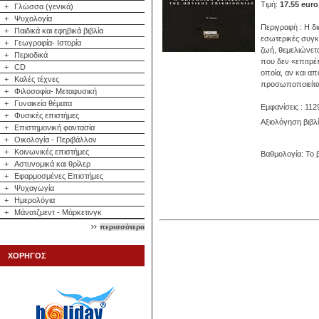
Τιμή:
17.55 euro
+
Γλώσσα (γενικά)
+
Ψυχολογία
Περιγραφή : Η δι
+
Παιδικά και εφηβικά βιβλία
εσωτερικές συγκρ
+
Γεωγραφία- Ιστορία
ζωή, θεμελιώνετα
+
Περιοδικά
που δεν «επιτρέπ
+
CD
οποία, αν και α
+
Καλές τέχνες
προσωποποιείται -
+
Φιλοσοφία- Μεταφυσική
+
Γυναικεία θέματα
Εμφανίσεις : 112
+
Φυσικές επιστήμες
Αξιολόγηση βιβλ
+
Επιστημονική φαντασία
+
Οικολογία - Περιβάλλον
+
Κοινωνικές επιστήμες
Βαθμολογία: Το β
+
Αστυνομικά και θρίλερ
+
Εφαρμοσμένες Επιστήμες
+
Ψυχαγωγία
+
Ημερολόγια
+
Μάνατζμεντ - Μάρκετινγκ
περισσότερα
ΧΟΡΗΓΟΣ