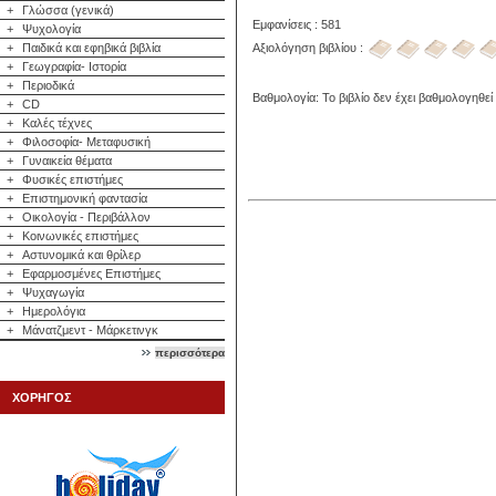
+
Γλώσσα (γενικά)
Εμφανίσεις : 581
+
Ψυχολογία
Αξιολόγηση βιβλίου :
+
Παιδικά και εφηβικά βιβλία
+
Γεωγραφία- Ιστορία
+
Περιοδικά
Βαθμολογία: Το βιβλίο δεν έχει βαθμολογηθεί
+
CD
+
Καλές τέχνες
+
Φιλοσοφία- Μεταφυσική
+
Γυναικεία θέματα
+
Φυσικές επιστήμες
+
Επιστημονική φαντασία
+
Οικολογία - Περιβάλλον
+
Κοινωνικές επιστήμες
+
Αστυνομικά και θρίλερ
+
Εφαρμοσμένες Επιστήμες
+
Ψυχαγωγία
+
Ημερολόγια
+
Μάνατζμεντ - Μάρκετινγκ
περισσότερα
ΧΟΡΗΓΟΣ