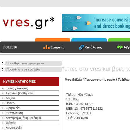
Αγγε
Εταιρείες
Κατάλογος
7.08.2026
Προσθήκη στα αγαπημένα
*μπες στο vres και βρες τ
Προωθήστε σε ένα φίλο
Vres βιβλία
/
Γεωγραφία- Ιστορία
/
Ταξιδιω
ΚΥΡΙΕΣ ΚΑΤΗΓΟΡΙΕΣ
+
Ξένες γλώσσες
+
Σχολικά βοηθήματα
Τίτλος : Νέα Υόρκη
+
Λεξικά
1:15.000
+
Βίντεο
ISBN : 3575113122
+
Θρησκεία
ISBN 13 : 9783575113122
+
Εκπαίδευση
Εκδόσεις :
ROAD
+
Λαογραφία, ήθη και έθιμα
Τιμή:
7.19 euro
+
Θέατρο
+
Λογοτεχνία