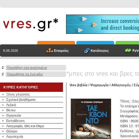
Αγγε
Εταιρείες
Κατάλογος
8.08.2026
Προσθήκη στα αγαπημένα
*μπες στο vres και βρες τ
Προωθήστε σε ένα φίλο
Vres βιβλία
/
Ψυχαγωγία
/
Αθλητισμός
/ Σύ
ΚΥΡΙΕΣ ΚΑΤΗΓΟΡΙΕΣ
+
Ξένες γλώσσες
+
Σχολικά βοηθήματα
Τίτλος : Σύ
+
Λεξικά
Το επίσημο ε
+
Βίντεο
Συγγραφέας
+
Θρησκεία
Μετάφραση :
+
Εκπαίδευση
ISBN : 9608
+
Λαογραφία, ήθη και έθιμα
ISBN 13 : 9
Εκδόσεις :
Α
+
Θέατρο
Χρονολογία 
+
Λογοτεχνία