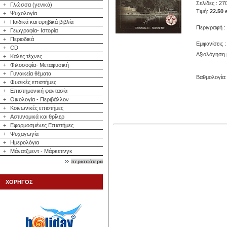
Σελίδες : 27
+
Γλώσσα (γενικά)
Τιμή:
22.50 
+
Ψυχολογία
+
Παιδικά και εφηβικά βιβλία
Περιγραφή :
+
Γεωγραφία- Ιστορία
+
Περιοδικά
Εμφανίσεις :
+
CD
Αξιολόγηση 
+
Καλές τέχνες
+
Φιλοσοφία- Μεταφυσική
+
Γυναικεία θέματα
Βαθμολογία: 
+
Φυσικές επιστήμες
+
Επιστημονική φαντασία
+
Οικολογία - Περιβάλλον
+
Κοινωνικές επιστήμες
+
Αστυνομικά και θρίλερ
+
Εφαρμοσμένες Επιστήμες
+
Ψυχαγωγία
+
Ημερολόγια
+
Μάνατζμεντ - Μάρκετινγκ
περισσότερα
ΧΟΡΗΓΟΣ