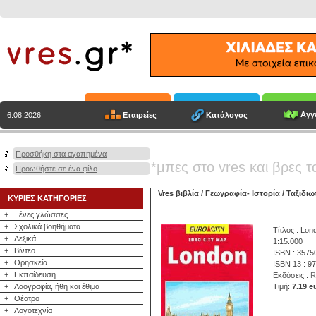
Αγγε
Εταιρείες
Κατάλογος
6.08.2026
Προσθήκη στα αγαπημένα
*μπες στο vres και βρες τ
Προωθήστε σε ένα φίλο
Vres βιβλία
/
Γεωγραφία- Ιστορία
/
Ταξιδιω
ΚΥΡΙΕΣ ΚΑΤΗΓΟΡΙΕΣ
+
Ξένες γλώσσες
+
Σχολικά βοηθήματα
Τίτλος : Lon
+
Λεξικά
1:15.000
+
Βίντεο
ISBN : 3575
+
Θρησκεία
ISBN 13 : 9
+
Εκπαίδευση
Εκδόσεις :
R
+
Λαογραφία, ήθη και έθιμα
Τιμή:
7.19 e
+
Θέατρο
+
Λογοτεχνία