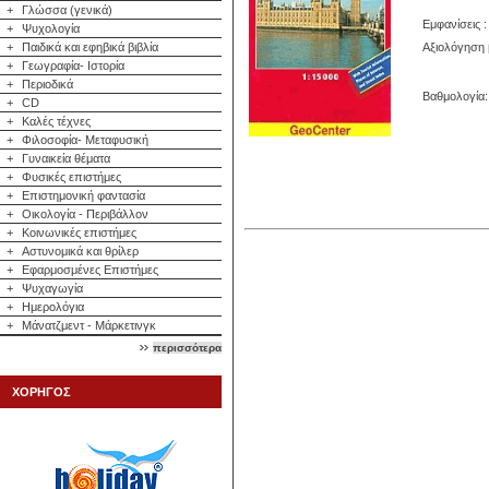
+
Γλώσσα (γενικά)
Εμφανίσεις :
+
Ψυχολογία
Αξιολόγηση 
+
Παιδικά και εφηβικά βιβλία
+
Γεωγραφία- Ιστορία
+
Περιοδικά
Βαθμολογία: 
+
CD
+
Καλές τέχνες
+
Φιλοσοφία- Μεταφυσική
+
Γυναικεία θέματα
+
Φυσικές επιστήμες
+
Επιστημονική φαντασία
+
Οικολογία - Περιβάλλον
+
Κοινωνικές επιστήμες
+
Αστυνομικά και θρίλερ
+
Εφαρμοσμένες Επιστήμες
+
Ψυχαγωγία
+
Ημερολόγια
+
Μάνατζμεντ - Μάρκετινγκ
περισσότερα
ΧΟΡΗΓΟΣ