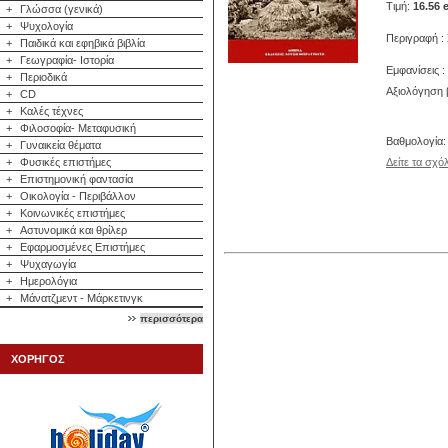
Τιμή:
16.56 
+
Γλώσσα (γενικά)
+
Ψυχολογία
Περιγραφή :
+
Παιδικά και εφηβικά βιβλία
+
Γεωγραφία- Ιστορία
Εμφανίσεις :
+
Περιοδικά
Αξιολόγηση β
+
CD
+
Καλές τέχνες
+
Φιλοσοφία- Μεταφυσική
Βαθμολογία
+
Γυναικεία θέματα
+
Φυσικές επιστήμες
Δείτε τα σχό
+
Επιστημονική φαντασία
+
Οικολογία - Περιβάλλον
+
Κοινωνικές επιστήμες
+
Αστυνομικά και θρίλερ
+
Εφαρμοσμένες Επιστήμες
+
Ψυχαγωγία
+
Ημερολόγια
+
Μάνατζμεντ - Μάρκετινγκ
περισσότερα
ΧΟΡΗΓΟΣ