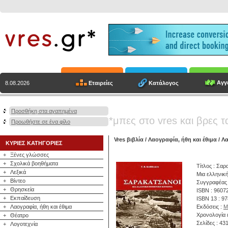
Αγγε
Εταιρείες
Κατάλογος
8.08.2026
Προσθήκη στα αγαπημένα
*μπες στο vres και βρες τ
Προωθήστε σε ένα φίλο
Vres βιβλία
/
Λαογραφία, ήθη και έθιμα
/
Λα
ΚΥΡΙΕΣ ΚΑΤΗΓΟΡΙΕΣ
+
Ξένες γλώσσες
+
Σχολικά βοηθήματα
Τίτλος : Σαρ
+
Λεξικά
Μια ελληνική
+
Βίντεο
Συγγραφέας
+
Θρησκεία
ISBN : 9607
+
Εκπαίδευση
ISBN 13 : 9
+
Λαογραφία, ήθη και έθιμα
Εκδόσεις :
Μ
Χρονολογία 
+
Θέατρο
Σελίδες : 43
+
Λογοτεχνία