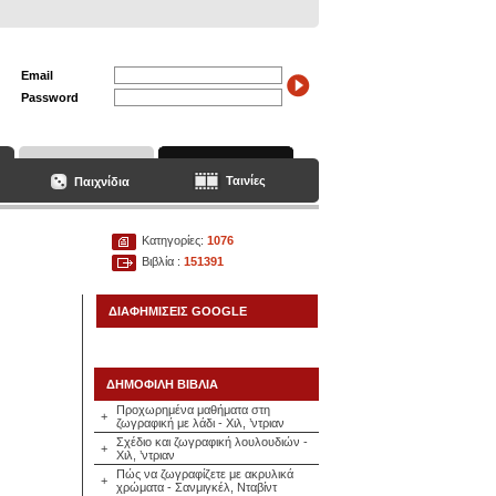
Email
Password
Ταινίες
Παιχνίδια
Κατηγορίες:
1076
Βιβλία :
151391
ΔΙΑΦΗΜΙΣΕΙΣ GOOGLE
ΔΗΜΟΦΙΛΗ ΒΙΒΛΙΑ
Προχωρημένα μαθήματα στη
+
ζωγραφική με λάδι - Χιλ, ’ντριαν
Σχέδιο και ζωγραφική λουλουδιών -
+
Χιλ, ’ντριαν
Πώς να ζωγραφίζετε με ακρυλικά
+
χρώματα - Σανμιγκέλ, Νταβίντ