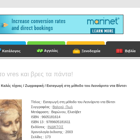
Αγγελίες
Κατάλογος
Ξενοδοχεία
Βιβλία
το vres και βρες τα πάντα!
/
Καλές τέχνες
/
Ζωγραφική
/ Εισαγωγή στη μέθοδο του Λεονάρντο ντα Βίντσι
Τίτλος : Εισαγωγή στη μέθοδο του Λεονάρντο ντα Βίντσι
Συγγραφέας :
Βαλερύ, Πωλ
Μετάφραση : Βαρώνου, Ελισάβετ
ISBN : 9605181614
ISBN 13 : 9789605181611
Εκδόσεις :
ΙΝΔΙΚΤΟΣ
Χρονολογία έκδοσης : 2003
Σελίδες : 173