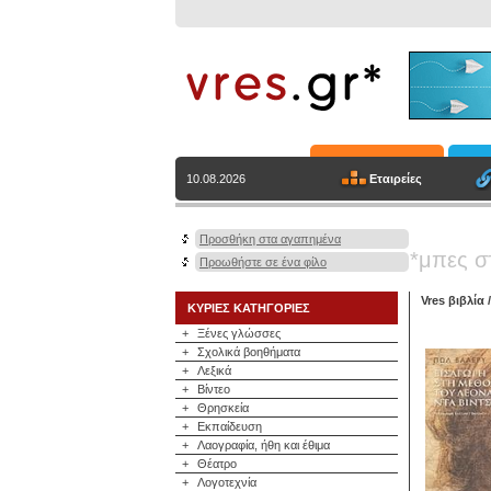
Εταιρείες
10.08.2026
Προσθήκη στα αγαπημένα
*μπες σ
Προωθήστε σε ένα φίλο
Vres βιβλία
ΚΥΡΙΕΣ ΚΑΤΗΓΟΡΙΕΣ
+
Ξένες γλώσσες
+
Σχολικά βοηθήματα
+
Λεξικά
+
Βίντεο
+
Θρησκεία
+
Εκπαίδευση
+
Λαογραφία, ήθη και έθιμα
+
Θέατρο
+
Λογοτεχνία