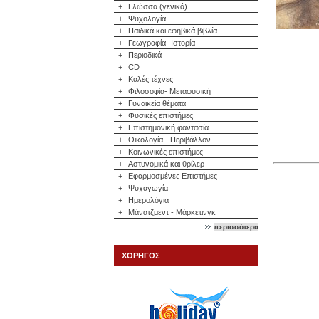
+
Γλώσσα (γενικά)
+
Ψυχολογία
+
Παιδικά και εφηβικά βιβλία
+
Γεωγραφία- Ιστορία
+
Περιοδικά
+
CD
+
Καλές τέχνες
+
Φιλοσοφία- Μεταφυσική
+
Γυναικεία θέματα
+
Φυσικές επιστήμες
+
Επιστημονική φαντασία
+
Οικολογία - Περιβάλλον
+
Κοινωνικές επιστήμες
+
Αστυνομικά και θρίλερ
+
Εφαρμοσμένες Επιστήμες
+
Ψυχαγωγία
+
Ημερολόγια
+
Μάνατζμεντ - Μάρκετινγκ
περισσότερα
ΧΟΡΗΓΟΣ