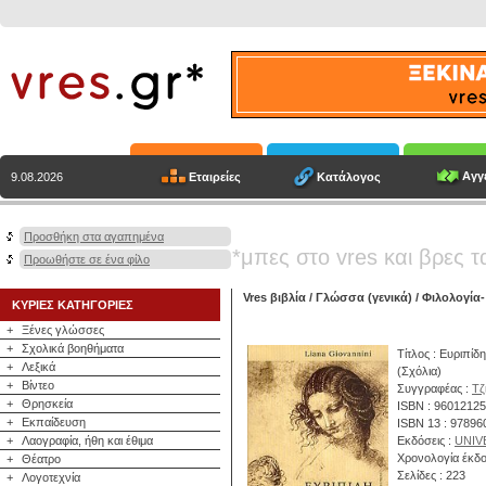
Αγγε
Εταιρείες
Κατάλογος
9.08.2026
Προσθήκη στα αγαπημένα
*μπες στο vres και βρες τ
Προωθήστε σε ένα φίλο
Vres βιβλία
/
Γλώσσα (γενικά)
/
Φιλολογία-
ΚΥΡΙΕΣ ΚΑΤΗΓΟΡΙΕΣ
+
Ξένες γλώσσες
+
Σχολικά βοηθήματα
Τίτλος : Ευριπίδ
+
Λεξικά
(Σχόλια)
+
Βίντεο
Συγγραφέας :
Τζ
+
Θρησκεία
ISBN : 9601212
+
Εκπαίδευση
ISBN 13 : 9789
+
Λαογραφία, ήθη και έθιμα
Εκδόσεις :
UNIV
Χρονολογία έκδο
+
Θέατρο
Σελίδες : 223
+
Λογοτεχνία