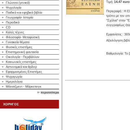
Τιμή:
14.47 euro
+
Γλώσσα (γενικά)
+
Ψυχολογία
Περιγραφή : Η Ε
+
Παιδικά και εφηβικά βιβλία
τρόπο με τον οπ
+
Γεωγραφία- Ιστορία
"Σχόλια" στην "Ε
+
Περιοδικά
συγγραφέως ήταν
+
CD
+
Καλές τέχνες
Εμφανίσεις : 365
+
Φιλοσοφία- Μεταφυσική
Αξιολόγηση βιβλ
+
Γυναικεία θέματα
+
Φυσικές επιστήμες
+
Επιστημονική φαντασία
Βαθμολογία: Το β
+
Οικολογία - Περιβάλλον
+
Κοινωνικές επιστήμες
+
Αστυνομικά και θρίλερ
+
Εφαρμοσμένες Επιστήμες
+
Ψυχαγωγία
+
Ημερολόγια
+
Μάνατζμεντ - Μάρκετινγκ
περισσότερα
ΧΟΡΗΓΟΣ