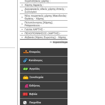
περιπατητικός χάρτης -
+
Χάρτης Αφρικής -
Δορυφορικός οδικός χάρτης Αττικής -
+
Συλλογικό
Νέος τουριστικός χάρτης Μακεδονίας-
+
Θράκης - Χάρτης
Πελοπόννησος [Χάρτης].
+
Peloponissos -
+
Γαλλία ΧΑΡΤΗΣ -
+
ΠΕΛΟΠΟΝΝΗΣΟΣ (ΧΑΡΤΗΣ) -
+
Αλβανία (Χάρτες Ευρώπης) - Χάρτης
περισσότερα
Εταιρείες
Κατάλογος
Αγγελίες
Ξενοδοχεία
Ειδήσεις
Βιβλία
Παιχνίδια