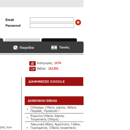
Email
Password
Ταινίες
Παιχνίδια
Κατηγορίες:
1076
Βιβλία :
151391
ΔΙΑΦΗΜΙΣΕΙΣ GOOGLE
ΔΗΜΟΦΙΛΗ ΒΙΒΛΙΑ
Οδόραμα. Οδικός χάρτης. Αθήνα,
+
Πειραιάς, Προάστια Ι -
Ευρώπη Οδικός Χάρτης -
+
Τουριστικός Οδηγός -
Λακωνική Μάνη. Αερόπολη, Γύθειο,
ρτες των
+
Γερολιμένας. Οδικός τουριστικός-