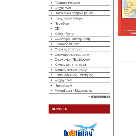
+
Γλώσσα (γενικά)
+
Ψυχολογία
+
Παιδικά και εφηβικά βιβλία
+
Γεωγραφία- Ιστορία
+
Περιοδικά
+
CD
+
Καλές τέχνες
+
Φιλοσοφία- Μεταφυσική
+
Γυναικεία θέματα
+
Φυσικές επιστήμες
+
Επιστημονική φαντασία
+
Οικολογία - Περιβάλλον
+
Κοινωνικές επιστήμες
+
Αστυνομικά και θρίλερ
+
Εφαρμοσμένες Επιστήμες
+
Ψυχαγωγία
+
Ημερολόγια
+
Μάνατζμεντ - Μάρκετινγκ
περισσότερα
ΧΟΡΗΓΟΣ