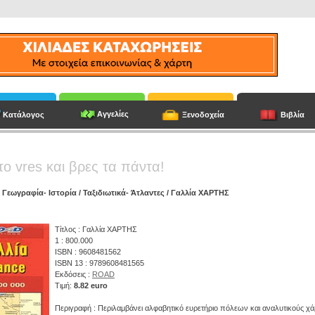
Αγγελίες
Κατάλογος
Ξενοδοχεία
Βιβλία
το vres και βρες τα πάντα!
/
Γεωγραφία- Ιστορία
/
Ταξιδιωτικά- Άτλαντες
/ Γαλλία ΧΑΡΤΗΣ
Τίτλος : Γαλλία ΧΑΡΤΗΣ
1 : 800.000
ISBN : 9608481562
ISBN 13 : 9789608481565
Εκδόσεις :
ROAD
Τιμή:
8.82 euro
Περιγραφή : Περιλαμβάνει αλφαβητικό ευρετήριο πόλεων και αναλυτικούς χά