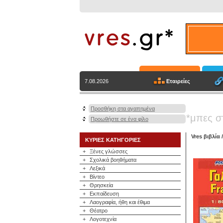
Εταιρείες
7.08.2026
Προσθήκη στα αγαπημένα
*μπες σ
Προωθήστε σε ένα φίλο
Vres βιβλία
ΚΥΡΙΕΣ ΚΑΤΗΓΟΡΙΕΣ
+
Ξένες γλώσσες
+
Σχολικά βοηθήματα
+
Λεξικά
+
Βίντεο
+
Θρησκεία
+
Εκπαίδευση
+
Λαογραφία, ήθη και έθιμα
+
Θέατρο
+
Λογοτεχνία