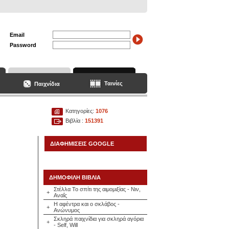
Email
Password
Ταινίες
Παιχνίδια
Κατηγορίες:
1076
Βιβλία :
151391
ΔΙΑΦΗΜΙΣΕΙΣ GOOGLE
ΔΗΜΟΦΙΛΗ ΒΙΒΛΙΑ
Στέλλα Το σπίτι της αιμομιξίας - Νιν,
+
Αναΐς
Η αφέντρα και ο σκλάβος -
+
Ανώνυμος
Σκληρά παιχνίδια για σκληρά αγόρια
+
- Self, Will