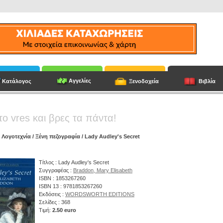
Αγγελίες
Κατάλογος
Ξενοδοχεία
Βιβλία
το vres και βρες τα πάντα!
/
Λογοτεχνία
/
Ξένη πεζογραφία
/ Lady Audley's Secret
Τίτλος : Lady Audley's Secret
Συγγραφέας :
Braddon, Mary Elisabeth
ISBN : 1853267260
ISBN 13 : 9781853267260
Εκδόσεις :
WORDSWORTH EDITIONS
Σελίδες : 368
Τιμή:
2.50 euro