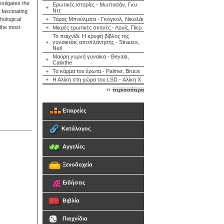
estigates the
Ερωτικές ιστορίες - Μωπασάν, Γκυ
+
Ντε
 fascinating
hological
+
Τάρας Μπούλμπα - Γκόγκολ, Νικολάι
 the most
+
Μικρές ερωτικές σκηνές - Λουίς, Πιερ
Το παιχνίδι. Η κρυφή βίβλος της
+
γυναικείας αποπλάνησης - Strauss,
Neil
Μαύρη γυμνή γυναίκα - Beyala,
+
Calixthe
+
Το κάρμα του έρωτα - Palmer, Bruce
+
Η Αλίκη στη χώρα του LSD - Αλίκη Χ.
περισσότερα
Εταιρείες
Κατάλογος
Αγγελίες
Ξενοδοχεία
Ειδήσεις
Βιβλία
Παιχνίδια