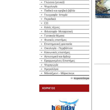
+
Γλώσσα (γενικά)
+
Ψυχολογία
+
Παιδικά και εφηβικά βιβλία
+
Γεωγραφία- Ιστορία
+
Περιοδικά
+
CD
+
Καλές τέχνες
+
Φιλοσοφία- Μεταφυσική
+
Γυναικεία θέματα
+
Φυσικές επιστήμες
+
Επιστημονική φαντασία
+
Οικολογία - Περιβάλλον
+
Κοινωνικές επιστήμες
+
Αστυνομικά και θρίλερ
+
Εφαρμοσμένες Επιστήμες
+
Ψυχαγωγία
+
Ημερολόγια
+
Μάνατζμεντ - Μάρκετινγκ
περισσότερα
ΧΟΡΗΓΟΣ