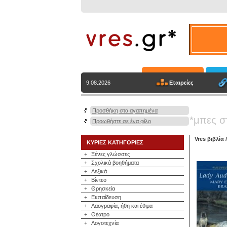
Εταιρείες
9.08.2026
Προσθήκη στα αγαπημένα
*μπες σ
Προωθήστε σε ένα φίλο
Vres βιβλία
ΚΥΡΙΕΣ ΚΑΤΗΓΟΡΙΕΣ
+
Ξένες γλώσσες
+
Σχολικά βοηθήματα
+
Λεξικά
+
Βίντεο
+
Θρησκεία
+
Εκπαίδευση
+
Λαογραφία, ήθη και έθιμα
+
Θέατρο
+
Λογοτεχνία