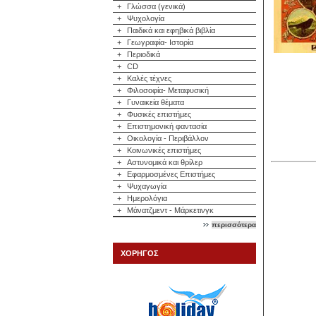
+
Γλώσσα (γενικά)
+
Ψυχολογία
+
Παιδικά και εφηβικά βιβλία
+
Γεωγραφία- Ιστορία
+
Περιοδικά
+
CD
+
Καλές τέχνες
+
Φιλοσοφία- Μεταφυσική
+
Γυναικεία θέματα
+
Φυσικές επιστήμες
+
Επιστημονική φαντασία
+
Οικολογία - Περιβάλλον
+
Κοινωνικές επιστήμες
+
Αστυνομικά και θρίλερ
+
Εφαρμοσμένες Επιστήμες
+
Ψυχαγωγία
+
Ημερολόγια
+
Μάνατζμεντ - Μάρκετινγκ
περισσότερα
ΧΟΡΗΓΟΣ