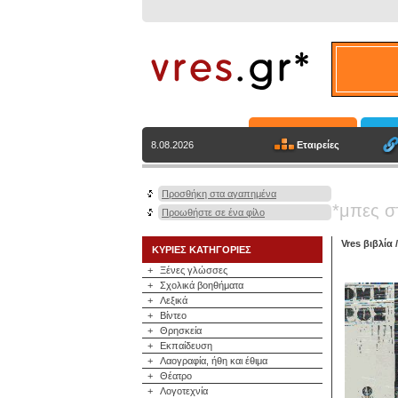
Εταιρείες
8.08.2026
Προσθήκη στα αγαπημένα
*μπες σ
Προωθήστε σε ένα φίλο
Vres βιβλία
ΚΥΡΙΕΣ ΚΑΤΗΓΟΡΙΕΣ
+
Ξένες γλώσσες
+
Σχολικά βοηθήματα
+
Λεξικά
+
Βίντεο
+
Θρησκεία
+
Εκπαίδευση
+
Λαογραφία, ήθη και έθιμα
+
Θέατρο
+
Λογοτεχνία