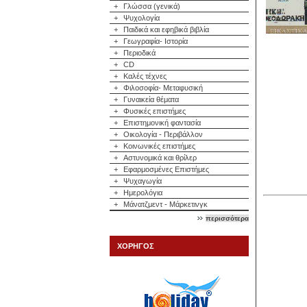
+
Γλώσσα (γενικά)
+
Ψυχολογία
+
Παιδικά και εφηβικά βιβλία
+
Γεωγραφία- Ιστορία
+
Περιοδικά
+
CD
+
Καλές τέχνες
+
Φιλοσοφία- Μεταφυσική
+
Γυναικεία θέματα
+
Φυσικές επιστήμες
+
Επιστημονική φαντασία
+
Οικολογία - Περιβάλλον
+
Κοινωνικές επιστήμες
+
Αστυνομικά και θρίλερ
+
Εφαρμοσμένες Επιστήμες
+
Ψυχαγωγία
+
Ημερολόγια
+
Μάνατζμεντ - Μάρκετινγκ
περισσότερα
ΧΟΡΗΓΟΣ