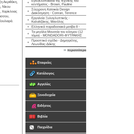
Εγκυκλοπαίδεια της τεχνικής του
η Ακριθάκη,
+
κεντήματος - Brown, Pauline
, Νίκου
Σύγχρονη Κατοικία Design
+
 Χαρίκλειας
Διακόσμηση - Conran, Terence
άσσου,
Εργαλεία Ξυλογλυπτικής -
+
Χουλιαρά.
Καλαϊτζάκης, Μανόλης
+
Ελληνικά παραδοσιακά μοτίβα 8 -
Τα μεγάλα Μουσεία του κόσμου (12
+
τόμοι) - MONDADORI-ΦΥΤΡΑΚΗΣ
Προοπτικό σχέδιο - Δημητρέλης,
+
Λεωνίδας-Δάκης
περισσότερα
Εταιρείες
Κατάλογος
Αγγελίες
Ξενοδοχεία
Ειδήσεις
Βιβλία
Παιχνίδια