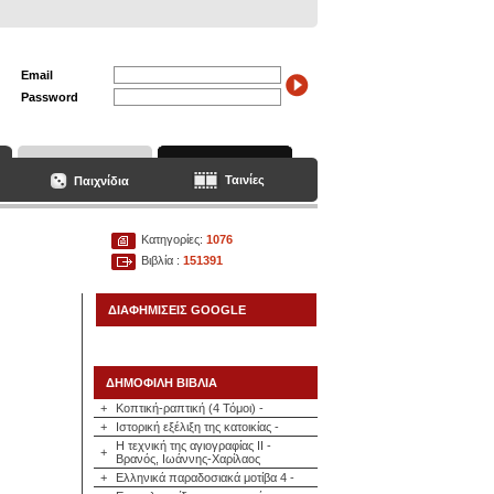
Email
Password
Ταινίες
Παιχνίδια
Κατηγορίες:
1076
Βιβλία :
151391
ΔΙΑΦΗΜΙΣΕΙΣ GOOGLE
ΔΗΜΟΦΙΛΗ ΒΙΒΛΙΑ
+
Κοπτική-ραπτική (4 Τόμοι) -
+
Ιστορική εξέλιξη της κατοικίας -
Η τεχνική της αγιογραφίας ΙΙ -
+
Βρανός, Ιωάννης-Χαρίλαος
+
Ελληνικά παραδοσιακά μοτίβα 4 -