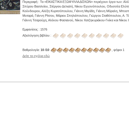
Περιγραφή : Τα «ΕΙΚΑΣΤΙΚΑ ΕΞΩΦΥΛΛΑ ΔΙΣΚΩΝ» περιέχουν έργα των: Αλέξ
Σπύρου Βασιλείου, Στέργιου Δελιαλή, Νίκου Εγγονόπουλου, Οδυσσέα Ελύτη
Κούνδουρου, Αλέξη Κυριτσόπουλου, Γιάννη Μιγάδη, Γιάννη Μόραλη, Μποστ,
Μυταρά, Γιάννη Ρίτσου, Μάριου Σπηλιόπουλου, Γιώργου Σταθόπουλου, Α. Τ
Γιάννη Τσαρούχη, Αλέκου Φασιανού, Νίκου Χατζηκυριάκου-Γκίκα και Νίκου 
Εμφανίσεις : 1576
Αξιολόγηση βιβλίου :
Βαθμολογία:
10 /10
, ψήφοι 1
Δείτε τα σχόλια εδώ