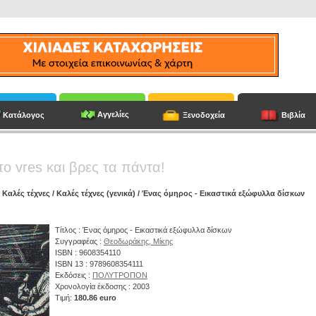
Αγγελίες
Κατάλογος
Ξενοδοχεία
Βιβλία
το vres και βρες τα πάντα!
/
Καλές τέχνες
/
Καλές τέχνες (γενικά)
/ Ένας όμηρος - Εικαστικά εξώφυλλα δίσκων
Τίτλος : Ένας όμηρος - Εικαστικά εξώφυλλα δίσκων
Συγγραφέας :
Θεοδωράκης, Μίκης
ISBN : 9608354110
ISBN 13 : 9789608354111
Εκδόσεις :
ΠΟΛΥΤΡΟΠΟΝ
Χρονολογία έκδοσης : 2003
Τιμή:
180.86 euro