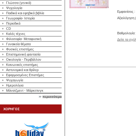
+
Γλώσσα (γενικά)
+
Ψυχολογία
Εμφανίσεις :
+
Παιδικά και εφηβικά βιβλία
Αξιολόγηση β
+
Γεωγραφία- Ιστορία
+
Περιοδικά
+
CD
Βαθμολογία
+
Καλές τέχνες
+
Φιλοσοφία- Μεταφυσική
Δείτε τα σχό
+
Γυναικεία θέματα
+
Φυσικές επιστήμες
+
Επιστημονική φαντασία
+
Οικολογία - Περιβάλλον
+
Κοινωνικές επιστήμες
+
Αστυνομικά και θρίλερ
+
Εφαρμοσμένες Επιστήμες
+
Ψυχαγωγία
+
Ημερολόγια
+
Μάνατζμεντ - Μάρκετινγκ
περισσότερα
ΧΟΡΗΓΟΣ