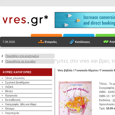
Αγγε
Εταιρείες
Κατάλογος
7.08.2026
Προσθήκη στα αγαπημένα
*μπες στο vres και βρες τ
Προωθήστε σε ένα φίλο
Vres βιβλία
/
Γυναικεία θέματα
/
Γυναικεία 
ΚΥΡΙΕΣ ΚΑΤΗΓΟΡΙΕΣ
+
Ξένες γλώσσες
+
Σχολικά βοηθήματα
Τίτλος : Το 
+
Λεξικά
Συγγραφέας
+
Βίντεο
ISBN : 4245
+
Θρησκεία
ISBN 13 : 9
+
Εκπαίδευση
Εκδόσεις :
M
+
Λαογραφία, ήθη και έθιμα
Χρονολογία 
Τιμή:
18.09 
+
Θέατρο
+
Λογοτεχνία