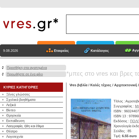
Αγγε
Εταιρείες
Κατάλογος
9.08.2026
Προσθήκη στα αγαπημένα
*μπες στο vres και βρες τ
Προωθήστε σε ένα φίλο
Vres βιβλία
/
Καλές τέχνες
/
Αρχιτεκτονική
/
ΚΥΡΙΕΣ ΚΑΤΗΓΟΡΙΕΣ
+
Ξένες γλώσσες
+
Σχολικά βοηθήματα
Τίτλος : Αγροτο
+
Λεξικά
Συγγραφέας :
Μπ
+
Βίντεο
ISBN : 9602440
+
Θρησκεία
ISBN 13 : 9789
+
Εκπαίδευση
Εκδόσεις :
ΠΟΛΙ
+
Λαογραφία, ήθη και έθιμα
Χρονολογία έκδο
Σελίδες : 85
+
Θέατρο
Τιμή:
6.55 euro
+
Λογοτεχνία