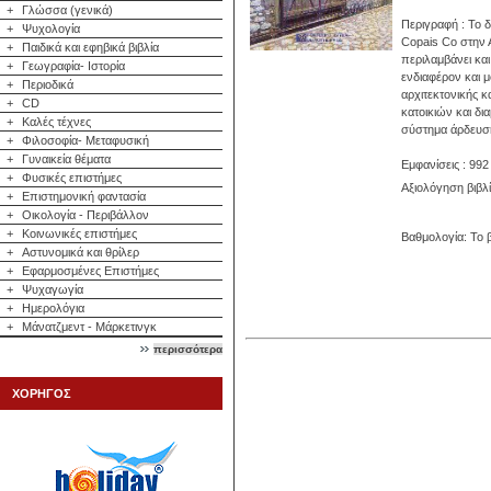
+
Γλώσσα (γενικά)
Περιγραφή : Το 
+
Ψυχολογία
Copais Co στην 
+
Παιδικά και εφηβικά βιβλία
περιλαμβάνει και
+
Γεωγραφία- Ιστορία
ενδιαφέρον και 
+
Περιοδικά
αρχιτεκτονικής κ
+
CD
κατοικιών και δ
+
Καλές τέχνες
σύστημα άρδευσ
+
Φιλοσοφία- Μεταφυσική
+
Γυναικεία θέματα
Εμφανίσεις : 992
+
Φυσικές επιστήμες
Αξιολόγηση βιβλ
+
Επιστημονική φαντασία
+
Οικολογία - Περιβάλλον
+
Κοινωνικές επιστήμες
Βαθμολογία: Το β
+
Αστυνομικά και θρίλερ
+
Εφαρμοσμένες Επιστήμες
+
Ψυχαγωγία
+
Ημερολόγια
+
Μάνατζμεντ - Μάρκετινγκ
περισσότερα
ΧΟΡΗΓΟΣ