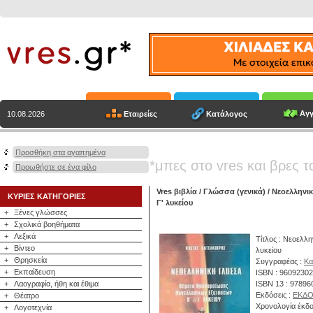
Αγγ
Εταιρείες
Κατάλογος
10.08.2026
Προσθήκη στα αγαπημένα
*μπες στο vres και βρες τ
Προωθήστε σε ένα φίλο
Vres βιβλία
/
Γλώσσα (γενικά)
/ Νεοελληνι
ΚΥΡΙΕΣ ΚΑΤΗΓΟΡΙΕΣ
Γ' λυκείου
+
Ξένες γλώσσες
+
Σχολικά βοηθήματα
+
Λεξικά
Τίτλος : Νεοελλ
+
Βίντεο
λυκείου
+
Θρησκεία
Συγγραφέας :
Κα
+
Εκπαίδευση
ISBN : 9609230
+
Λαογραφία, ήθη και έθιμα
ISBN 13 : 9789
Εκδόσεις :
ΕΚΔΟ
+
Θέατρο
Χρονολογία έκδο
+
Λογοτεχνία