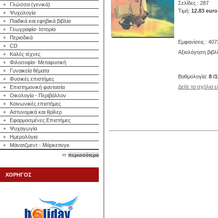
Σελίδες : 287
+
Γλώσσα (γενικά)
Τιμή:
12.83 euro
+
Ψυχολογία
+
Παιδικά και εφηβικά βιβλία
+
Γεωγραφία- Ιστορία
+
Περιοδικά
Εμφανίσεις : 407
+
CD
Αξιολόγηση βιβλ
+
Καλές τέχνες
+
Φιλοσοφία- Μεταφυσική
+
Γυναικεία θέματα
Βαθμολογία:
8 /
+
Φυσικές επιστήμες
Δείτε τα σχόλια 
+
Επιστημονική φαντασία
+
Οικολογία - Περιβάλλον
+
Κοινωνικές επιστήμες
+
Αστυνομικά και θρίλερ
+
Εφαρμοσμένες Επιστήμες
+
Ψυχαγωγία
+
Ημερολόγια
+
Μάνατζμεντ - Μάρκετινγκ
περισσότερα
ΧΟΡΗΓΟΣ