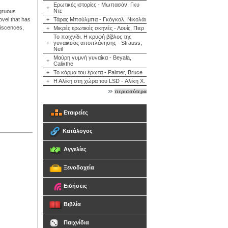
Ερωτικές ιστορίες - Μωπασάν, Γκυ
+
Ντε
ngruous
ovel that has
+
Τάρας Μπούλμπα - Γκόγκολ, Νικολάι
niscences,
+
Μικρές ερωτικές σκηνές - Λουίς, Πιερ
Το παιχνίδι. Η κρυφή βίβλος της
+
γυναικείας αποπλάνησης - Strauss,
Neil
Μαύρη γυμνή γυναίκα - Beyala,
+
Calixthe
+
Το κάρμα του έρωτα - Palmer, Bruce
+
Η Αλίκη στη χώρα του LSD - Αλίκη Χ.
περισσότερα
Εταιρείες
Κατάλογος
Αγγελίες
Ξενοδοχεία
Ειδήσεις
Βιβλία
Παιχνίδια