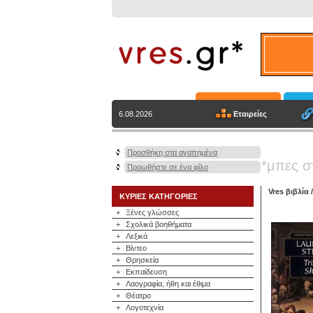
Εταιρείες
6.08.2026
Προσθήκη στα αγαπημένα
*μπες σ
Προωθήστε σε ένα φίλο
Vres βιβλία
ΚΥΡΙΕΣ ΚΑΤΗΓΟΡΙΕΣ
+
Ξένες γλώσσες
+
Σχολικά βοηθήματα
+
Λεξικά
+
Βίντεο
+
Θρησκεία
+
Εκπαίδευση
+
Λαογραφία, ήθη και έθιμα
+
Θέατρο
+
Λογοτεχνία