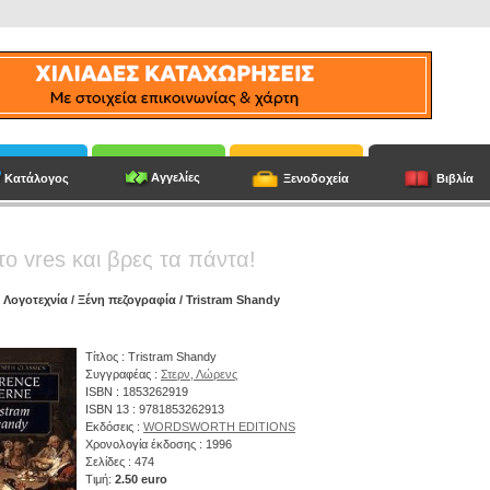
Αγγελίες
Κατάλογος
Ξενοδοχεία
Βιβλία
το vres και βρες τα πάντα!
/
Λογοτεχνία
/
Ξένη πεζογραφία
/ Tristram Shandy
Τίτλος : Tristram Shandy
Συγγραφέας :
Στερν, Λώρενς
ISBN : 1853262919
ISBN 13 : 9781853262913
Εκδόσεις :
WORDSWORTH EDITIONS
Χρονολογία έκδοσης : 1996
Σελίδες : 474
Τιμή:
2.50 euro