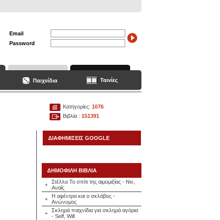
Email
Password
Ταινίες
Παιχνίδια
Κατηγορίες:
1076
Βιβλία :
151391
ΔΙΑΦΗΜΙΣΕΙΣ GOOGLE
ΔΗΜΟΦΙΛΗ ΒΙΒΛΙΑ
Στέλλα Το σπίτι της αιμομιξίας - Νιν,
+
Αναΐς
Η αφέντρα και ο σκλάβος -
+
Ανώνυμος
Σκληρά παιχνίδια για σκληρά αγόρια
+
- Self, Will