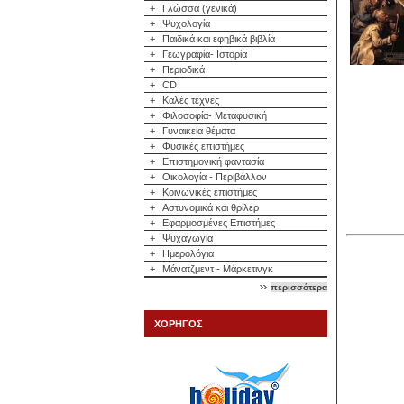
+
Γλώσσα (γενικά)
+
Ψυχολογία
+
Παιδικά και εφηβικά βιβλία
+
Γεωγραφία- Ιστορία
+
Περιοδικά
+
CD
+
Καλές τέχνες
+
Φιλοσοφία- Μεταφυσική
+
Γυναικεία θέματα
+
Φυσικές επιστήμες
+
Επιστημονική φαντασία
+
Οικολογία - Περιβάλλον
+
Κοινωνικές επιστήμες
+
Αστυνομικά και θρίλερ
+
Εφαρμοσμένες Επιστήμες
+
Ψυχαγωγία
+
Ημερολόγια
+
Μάνατζμεντ - Μάρκετινγκ
περισσότερα
ΧΟΡΗΓΟΣ