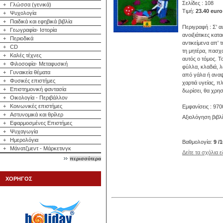
Σελίδες : 108
+
Γλώσσα (γενικά)
Τιμή:
23.40 euro
+
Ψυχολογία
+
Παιδικά και εφηβικά βιβλία
Περιγραφή : Σ' α
+
Γεωγραφία- Ιστορία
ανοιξιάτικες κατ
+
Περιοδικά
αντικείμενα απ' 
+
CD
τη μητέρα, πασχα
+
Καλές τέχνες
αυτός ο τόμος. Τ
+
Φιλοσοφία- Μεταφυσική
φύλλα, κλαδιά, λ
+
Γυναικεία θέματα
από γάλα ή αναψ
+
Φυσικές επιστήμες
χαρτιά υγείας, 
+
Επιστημονική φαντασία
δωρίσει, θα χρησ
+
Οικολογία - Περιβάλλον
+
Κοινωνικές επιστήμες
Εμφανίσεις : 970
+
Αστυνομικά και θρίλερ
Αξιολόγηση βιβλ
+
Εφαρμοσμένες Επιστήμες
+
Ψυχαγωγία
+
Ημερολόγια
Βαθμολογία:
9 /
+
Μάνατζμεντ - Μάρκετινγκ
Δείτε τα σχόλια 
περισσότερα
ΧΟΡΗΓΟΣ