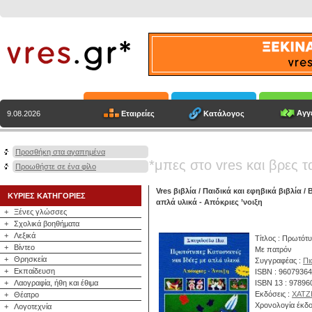
Αγγε
Εταιρείες
Κατάλογος
9.08.2026
Προσθήκη στα αγαπημένα
*μπες στο vres και βρες τ
Προωθήστε σε ένα φίλο
Vres βιβλία
/
Παιδικά και εφηβικά βιβλία
/
ΚΥΡΙΕΣ ΚΑΤΗΓΟΡΙΕΣ
απλά υλικά - Απόκριες ’νοιξη
+
Ξένες γλώσσες
+
Σχολικά βοηθήματα
+
Λεξικά
Τίτλος : Πρωτότυ
+
Βίντεο
Με πατρόν
+
Θρησκεία
Συγγραφέας :
Πι
+
Εκπαίδευση
ISBN : 9607936
+
Λαογραφία, ήθη και έθιμα
ISBN 13 : 9789
Εκδόσεις :
ΧΑΤΖ
+
Θέατρο
Χρονολογία έκδο
+
Λογοτεχνία