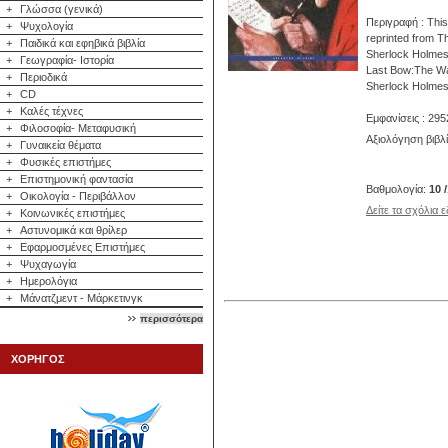
+
Γλώσσα (γενικά)
Περιγραφή : This
+
Ψυχολογία
reprinted from T
+
Παιδικά και εφηβικά βιβλία
Sherlock Holmes,
+
Γεωγραφία- Ιστορία
Last Bow:The War
+
Περιοδικά
Sherlock Holme
+
CD
+
Καλές τέχνες
Εμφανίσεις : 295
+
Φιλοσοφία- Μεταφυσική
Αξιολόγηση βιβλ
+
Γυναικεία θέματα
+
Φυσικές επιστήμες
+
Επιστημονική φαντασία
Βαθμολογία:
10 
+
Οικολογία - Περιβάλλον
Δείτε τα σχόλια 
+
Κοινωνικές επιστήμες
+
Αστυνομικά και θρίλερ
+
Εφαρμοσμένες Επιστήμες
+
Ψυχαγωγία
+
Ημερολόγια
+
Μάνατζμεντ - Μάρκετινγκ
περισσότερα
ΧΟΡΗΓΟΣ