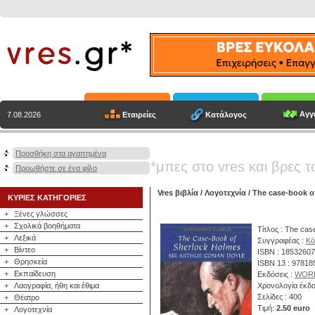
Αγγε
Εταιρείες
Κατάλογος
7.08.2026
Προσθήκη στα αγαπημένα
*μπες στο vres και βρες τ
Προωθήστε σε ένα φίλο
Vres βιβλία
/
Λογοτεχνία
/ The case-book o
ΚΥΡΙΕΣ ΚΑΤΗΓΟΡΙΕΣ
+
Ξένες γλώσσες
+
Σχολικά βοηθήματα
Τίτλος : The cas
+
Λεξικά
Συγγραφέας :
Κό
+
Βίντεο
ISBN : 1853260
+
Θρησκεία
ISBN 13 : 9781
+
Εκπαίδευση
Εκδόσεις :
WOR
+
Λαογραφία, ήθη και έθιμα
Χρονολογία έκδο
Σελίδες : 400
+
Θέατρο
Τιμή:
2.50 euro
+
Λογοτεχνία