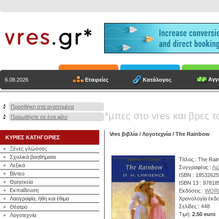
Αγγε
Εταιρείες
Κατάλογος
6.08.2026
Προσθήκη στα αγαπημένα
*μπες στο vres και βρες τ
Προωθήστε σε ένα φίλο
Vres βιβλία
/
Λογοτεχνία
/ The Rainbow
ΚΥΡΙΕΣ ΚΑΤΗΓΟΡΙΕΣ
+
Ξένες γλώσσες
+
Σχολικά βοηθήματα
Τίτλος : The Ra
+
Λεξικά
Συγγραφέας :
Λώ
+
Βίντεο
ISBN : 1853262
+
Θρησκεία
ISBN 13 : 9781
+
Εκπαίδευση
Εκδόσεις :
WOR
+
Λαογραφία, ήθη και έθιμα
Χρονολογία έκδο
Σελίδες : 448
+
Θέατρο
Τιμή:
2.50 euro
+
Λογοτεχνία