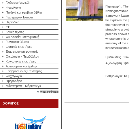
+
Γλώσσα (γενικά)
Περιγραφή : The 
+
Ψυχολογία
Nottinghamshire f
+
Παιδικά και εφηβικά βιβλία
framework Lawren
+
Γεωγραφία- Ιστορία
he explores the p
+
Περιοδικά
the rainbow of t
+
CD
struggle to grow
+
Καλές τέχνες
process shown to
+
Φιλοσοφία- Μεταφυσική
whose story is co
+
Γυναικεία θέματα
anatomy of the co
+
Φυσικές επιστήμες
industrialisatio
+
Επιστημονική φαντασία
+
Οικολογία - Περιβάλλον
Εμφανίσεις : 137
+
Κοινωνικές επιστήμες
Αξιολόγηση βιβλ
+
Αστυνομικά και θρίλερ
+
Εφαρμοσμένες Επιστήμες
+
Ψυχαγωγία
Βαθμολογία: Το β
+
Ημερολόγια
+
Μάνατζμεντ - Μάρκετινγκ
περισσότερα
ΧΟΡΗΓΟΣ