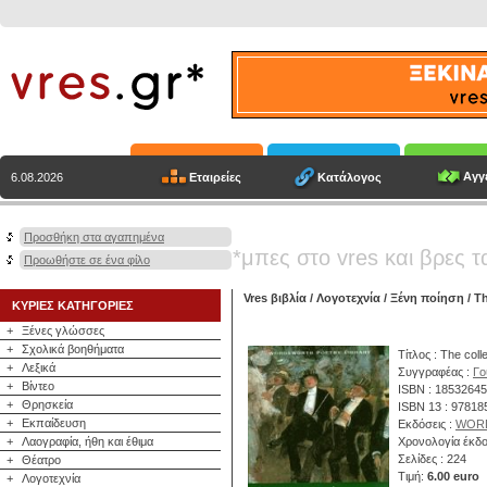
Αγγε
Εταιρείες
Κατάλογος
6.08.2026
Προσθήκη στα αγαπημένα
*μπες στο vres και βρες τ
Προωθήστε σε ένα φίλο
Vres βιβλία
/
Λογοτεχνία
/
Ξένη ποίηση
/ T
ΚΥΡΙΕΣ ΚΑΤΗΓΟΡΙΕΣ
+
Ξένες γλώσσες
+
Σχολικά βοηθήματα
Τίτλος : The col
+
Λεξικά
Συγγραφέας :
Γο
+
Βίντεο
ISBN : 1853264
+
Θρησκεία
ISBN 13 : 9781
+
Εκπαίδευση
Εκδόσεις :
WOR
+
Λαογραφία, ήθη και έθιμα
Χρονολογία έκδο
Σελίδες : 224
+
Θέατρο
Τιμή:
6.00 euro
+
Λογοτεχνία