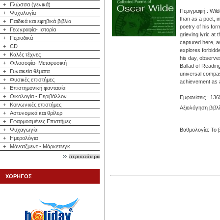
+
Γλώσσα (γενικά)
Περιγραφή : Wild
+
Ψυχολογία
than as a poet, i
+
Παιδικά και εφηβικά βιβλία
poetry of his for
+
Γεωγραφία- Ιστορία
grieving lyric at
+
Περιοδικά
captured here, as
+
CD
explores forbidd
+
Καλές τέχνες
his day, observes
+
Φιλοσοφία- Μεταφυσική
Ballad of Reading
+
Γυναικεία θέματα
universal compass
+
Φυσικές επιστήμες
achievement as 
+
Επιστημονική φαντασία
+
Οικολογία - Περιβάλλον
Εμφανίσεις : 136
+
Κοινωνικές επιστήμες
Αξιολόγηση βιβλ
+
Αστυνομικά και θρίλερ
+
Εφαρμοσμένες Επιστήμες
+
Ψυχαγωγία
Βαθμολογία: Το β
+
Ημερολόγια
+
Μάνατζμεντ - Μάρκετινγκ
περισσότερα
ΧΟΡΗΓΟΣ