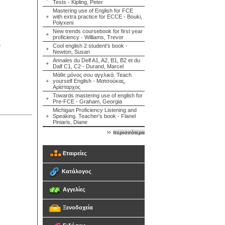
Tests - Kipling, Peter
Mastering use of English for FCE
+
with extra practice for ECCE - Bouki,
Polyxeni
New trends coursebook for first year
+
proficiency - Williams, Trevor
Cool english 2 student's book -
+
Newton, Susan
Annales du Delf A1, A2, B1, B2 et du
+
Dalf C1, C2 - Durand, Marcel
Μάθε μόνος σου αγγλικά. Teach
+
yourself English - Ματσούκας,
Αρίσταρχος
Towards mastering use of english for
+
Pre-FCE - Graham, Georgia
Michigan Proficiency Listening and
+
Speaking. Teacher's book - Flanel
Piniaris, Diane
περισσότερα
Εταιρείες
Κατάλογος
Αγγελίες
Ξενοδοχεία