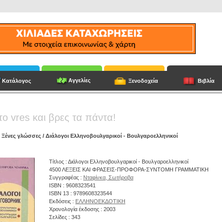
Αγγελίες
Κατάλογος
Ξενοδοχεία
Βιβλία
το vres και βρες τα πάντα!
/
Ξένες γλώσσες
/ Διάλογοι Ελληνοβουλγαρικοί - Βουλγαροελληνικοί
Τίτλος : Διάλογοι Ελληνοβουλγαρικοί - Βουλγαροελληνικοί
4500 ΛΕΞΕΙΣ ΚΑΙ ΦΡΑΣΕΙΣ-ΠΡΟΦΟΡΑ-ΣΥΝΤΟΜΗ ΓΡΑΜΜΑΤΙΚΗ
Συγγραφέας :
Νταφίνκα, Σωτήροβα
ISBN : 9608323541
ISBN 13 : 9789608323544
Εκδόσεις :
ΕΛΛΗΝΟΕΚΔΟΤΙΚΗ
Χρονολογία έκδοσης : 2003
Σελίδες : 343