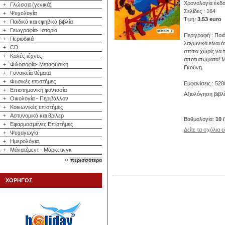
Χρονολογία έκδο
+
Γλώσσα (γενικά)
Σελίδες : 164
+
Ψυχολογία
Τιμή:
3.53 euro
+
Παιδικά και εφηβικά βιβλία
+
Γεωγραφία- Ιστορία
Περιγραφή : Ποιό
+
Περιοδικά
λαγωνικά είναι ό
+
CD
σπίτια χωρίς να 
+
Καλές τέχνες
αποτυπώματα! Μι
+
Φιλοσοφία- Μεταφυσική
Γκούνη.
+
Γυναικεία θέματα
+
Φυσικές επιστήμες
Εμφανίσεις : 528
+
Επιστημονική φαντασία
Αξιολόγηση βιβλ
+
Οικολογία - Περιβάλλον
+
Κοινωνικές επιστήμες
+
Αστυνομικά και θρίλερ
Βαθμολογία:
10 
+
Εφαρμοσμένες Επιστήμες
Δείτε τα σχόλια 
+
Ψυχαγωγία
+
Ημερολόγια
+
Μάνατζμεντ - Μάρκετινγκ
περισσότερα
ΧΟΡΗΓΟΣ