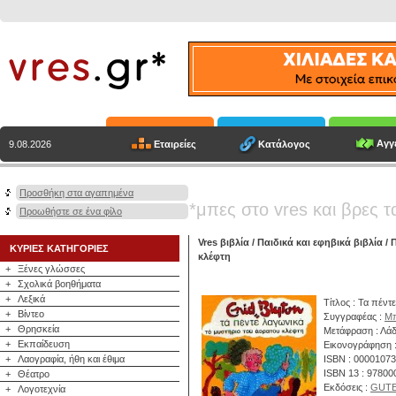
Αγγε
Εταιρείες
Κατάλογος
9.08.2026
Προσθήκη στα αγαπημένα
*μπες στο vres και βρες τ
Προωθήστε σε ένα φίλο
Vres βιβλία
/
Παιδικά και εφηβικά βιβλία
/
Π
ΚΥΡΙΕΣ ΚΑΤΗΓΟΡΙΕΣ
κλέφτη
+
Ξένες γλώσσες
+
Σχολικά βοηθήματα
+
Λεξικά
Τίτλος : Τα πέντ
+
Βίντεο
Συγγραφέας :
Μπ
+
Θρησκεία
Μετάφραση : Λάδ
+
Εκπαίδευση
Εικονογράφηση :
+
Λαογραφία, ήθη και έθιμα
ISBN : 0000107
ISBN 13 : 9780
+
Θέατρο
Εκδόσεις :
GUT
+
Λογοτεχνία