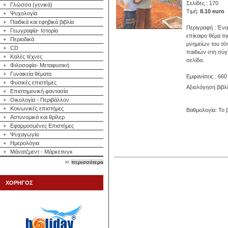
Σελίδες : 170
+
Γλώσσα (γενικά)
Τιμή:
8.10 euro
+
Ψυχολογία
+
Παιδικά και εφηβικά βιβλία
Περιγραφή : Ένα
+
Γεωγραφία- Ιστορία
επίκαιρο θέμα τ
+
Περιοδικά
μνημείων του τό
+
CD
παιδιών στη σύγ
+
Καλές τέχνες
σελίδα.
+
Φιλοσοφία- Μεταφυσική
+
Γυναικεία θέματα
Εμφανίσεις : 660
+
Φυσικές επιστήμες
Αξιολόγηση βιβλ
+
Επιστημονική φαντασία
+
Οικολογία - Περιβάλλον
+
Κοινωνικές επιστήμες
Βαθμολογία: Το β
+
Αστυνομικά και θρίλερ
+
Εφαρμοσμένες Επιστήμες
+
Ψυχαγωγία
+
Ημερολόγια
+
Μάνατζμεντ - Μάρκετινγκ
περισσότερα
ΧΟΡΗΓΟΣ