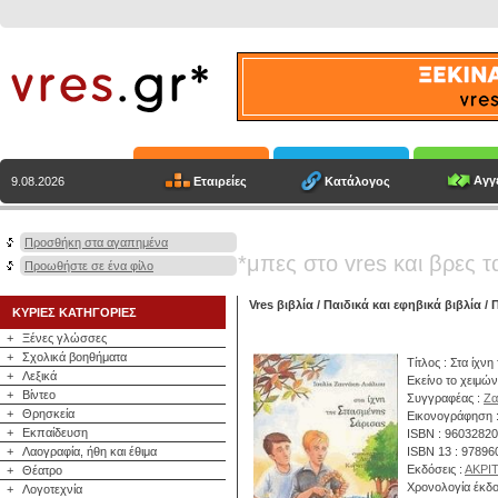
Αγγε
Εταιρείες
Κατάλογος
9.08.2026
Προσθήκη στα αγαπημένα
*μπες στο vres και βρες τ
Προωθήστε σε ένα φίλο
Vres βιβλία
/
Παιδικά και εφηβικά βιβλία
/
Π
ΚΥΡΙΕΣ ΚΑΤΗΓΟΡΙΕΣ
+
Ξένες γλώσσες
+
Σχολικά βοηθήματα
Τίτλος : Στα ίχν
+
Λεξικά
Εκείνο το χειμ
+
Βίντεο
Συγγραφέας :
Ζα
+
Θρησκεία
Εικονογράφηση :
+
Εκπαίδευση
ISBN : 9603282
+
Λαογραφία, ήθη και έθιμα
ISBN 13 : 9789
Εκδόσεις :
ΑΚΡΙ
+
Θέατρο
Χρονολογία έκδο
+
Λογοτεχνία